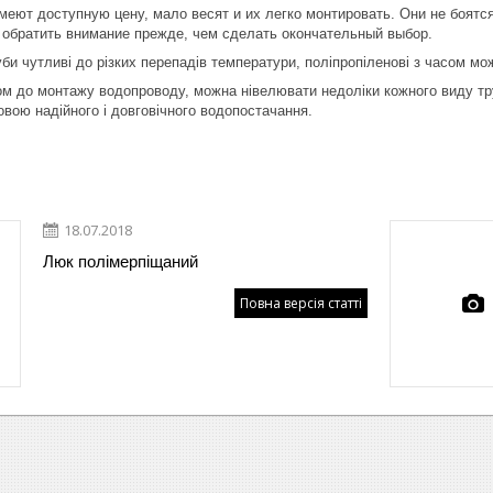
еют доступную цену, мало весят и их легко монтировать. Они не боятс
т обратить внимание прежде, чем сделать окончательный выбор.
би чутливі до різких перепадів температури, поліпропіленові з часом м
ом до монтажу водопроводу, можна нівелювати недоліки кожного виду тр
овою надійного і довговічного водопостачання.
18.07.2018
Люк полімерпіщаний
Повна версія статті