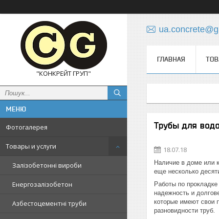
ua.concrete@g
ГЛАВНАЯ
ТОВ
"КОНКРЕЙТ ГРУП"
Трубы для вод
Фотогалерея
Товары и услуги
18.07.18
Наличие в доме или 
Залізобетонні вироби
еще несколько десяти
Енергозалізобетон
Работы по прокладке
надежность и долгов
которые имеют свои 
Азбестоцементні труби
разновидности труб.