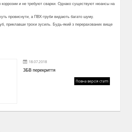
я коррозии и не требуют сварки. Однако существуют нюансы на
ожуть провиснути, а ПВХ-труби видають багато шуму.
уб, приклавши трохи зусиль. Будь-який з перерахованих вище
18.07.2018
ЗБВ перекриття
Повна версія статті