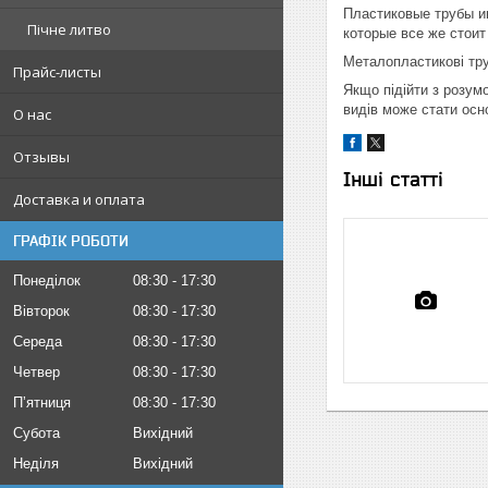
Пластиковые трубы им
Пічне литво
которые все же стои
Металопластикові тру
Прайс-листы
Якщо підійти з розум
видів може стати осн
О нас
Отзывы
Інші статті
Доставка и оплата
ГРАФІК РОБОТИ
Понеділок
08:30
17:30
Вівторок
08:30
17:30
Середа
08:30
17:30
Четвер
08:30
17:30
Пʼятниця
08:30
17:30
Субота
Вихідний
Неділя
Вихідний