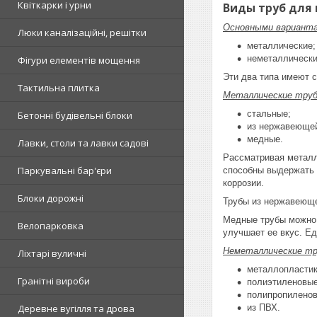
Квіткарки і урни
Виды труб для
Основными вариант
Люки каналізаційні, решітки
металлические;
неметаллически
Фігури елементів мощення
Эти два типа имеют 
Тактильна плитка
Металлические труб
стальные;
Бетонні будівельні блоки
из нержавеющей
медные.
Лавки, столи та лавки садові
Рассматривая металл
Паркувальні бар'єри
способны выдержать 
коррозии.
Блоки дорожні
Трубы из нержавеющей
Медные трубы можно 
Велопарковка
улучшает ее вкус. Е
Неметаллические т
Ліхтарі вуличні
металлопластик
Гранітні вироби
полиэтиленовые
полипропиленов
Деревне вугілля та дрова
из ПВХ.