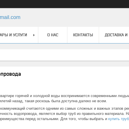
mail.com
АРЫ И УСЛУГИ
О НАС
КОНТАКТЫ
ДОСТАВКА И
опровода
квартире горячей и холодной воды воспринимается современными людьм
летий назад, такая роскошь была доступна далеко не всем.
 коммуникаций считаются одними из самых сложных и важных этапов р
ечность водопровода, является выбор труб из правильного материала. Н
преимущества перед остальными. Для того, чтобы выбрать и
купить тру