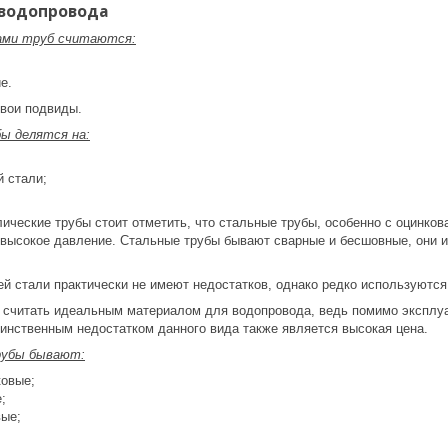
 водопровода
ами труб считаются:
е.
свои подвиды.
ы делятся на:
 стали;
ические трубы стоит отметить, что стальные трубы, особенно с оцинко
высокое давление. Стальные трубы бывают сварные и бесшовные, они им
 стали практически не имеют недостатков, однако редко используются 
считать идеальным материалом для водопровода, ведь помимо эксплуат
динственным недостатком данного вида также является высокая цена.
рубы бывают:
овые;
;
ые;