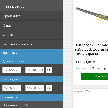
Пічне литво
Прайс-листы
О нас
Отзывы
Доставка и оплата
Збв стовпи СВ 164-
вибір ЗБВ. Доставка
ФІЛЬТРИ
точку України.
Діапазон цін, ₴
31 030,80 ₴
В наявності
Оптом і в ро
Купити
Висота, мм
500059
Наявність
В наявності
11