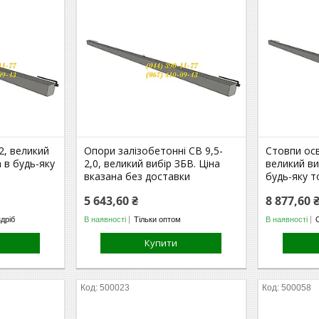
2, великий
Опори залізобетонні СВ 9,5-
Стовпи осв
 в будь-яку
2,0, великий вибір ЗБВ. Ціна
великий ви
вказана без доставки
будь-яку т
5 643,60 ₴
8 877,60 
здріб
В наявності
Тільки оптом
В наявності
Купити
500023
500058