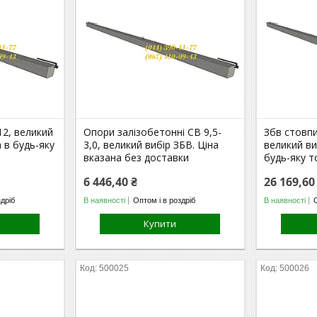
12, великий
Опори залізобетонні СВ 9,5-
Збв стовпи
 в будь-яку
3,0, великий вибір ЗБВ. Ціна
великий ви
вказана без доставки
будь-яку т
6 446,40 ₴
26 169,60
здріб
В наявності
Оптом і в роздріб
В наявності
Купити
500025
500026