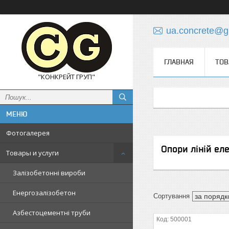
ua.concrete@g
ГЛАВНАЯ
ТОВ
"КОНКРЕЙТ ГРУП"
Фотогалерея
Опори ліній ел
Товары и услуги
Залізобетонні вироби
Енергозалізобетон
Азбестоцементні труби
500001