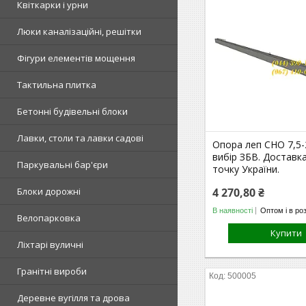
Квіткарки і урни
Люки каналізаційні, решітки
Фігури елементів мощення
Тактильна плитка
Бетонні будівельні блоки
Лавки, столи та лавки садові
Опора леп СНО 7,5-
вибір ЗБВ. Доставка
Паркувальні бар'єри
точку України.
Блоки дорожні
4 270,80 ₴
В наявності
Оптом і в ро
Велопарковка
Купити
Ліхтарі вуличні
Гранітні вироби
500005
Деревне вугілля та дрова