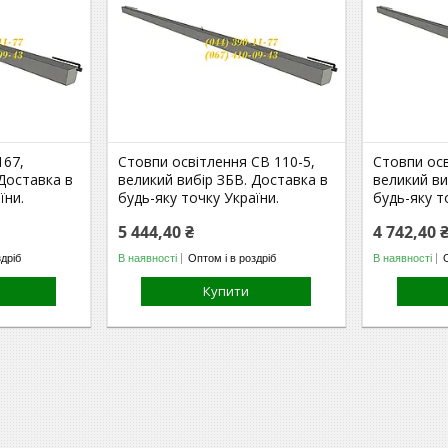
167,
Стовпи освітлення СВ 110-5,
Стовпи осв
 Доставка в
великий вибір ЗБВ. Доставка в
великий ви
їни.
будь-яку точку України.
будь-яку т
5 444,40 ₴
4 742,40 
здріб
В наявності
Оптом і в роздріб
В наявності
Купити