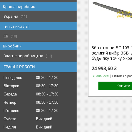
Країна виробник
Україна
11
Тип стійки ЛЕП
СВ
10
Виробник
Збв стовпи ВС 105-
великий вибір ЗБВ.
Власне виробництво
11
будь-яку точку Укра
ГРАФІК РОБОТИ
24 993,60 ₴
В наявності
Оптом і в ро
Понеділок
08:30
17:30
Купити
Вівторок
08:30
17:30
Середа
08:30
17:30
Четвер
08:30
17:30
Пʼятниця
08:30
17:30
Субота
Вихідний
Неділя
Вихідний