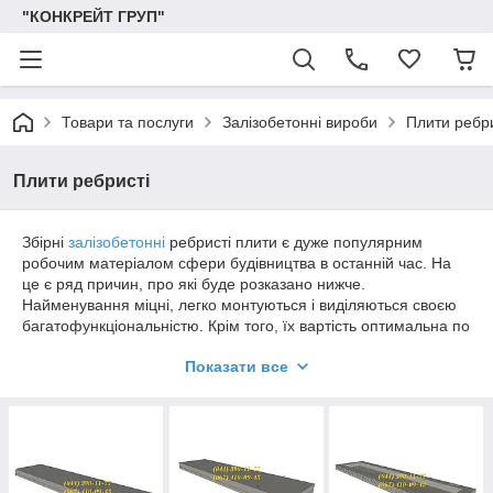
"КОНКРЕЙТ ГРУП"
Товари та послуги
Залізобетонні вироби
Плити ребри
Плити ребристі
Збірні
залізобетонні
ребристі плити є дуже популярним
робочим матеріалом сфери будівництва в останній час. На
це є ряд причин, про які буде розказано нижче.
Найменування міцні, легко монтуються і виділяються своєю
багатофункціональністю. Крім того, їх вартість оптимальна по
відношенню до переваг, які надають ці вироби.
Показати все
Ребристі плити перекриття вам пропонує наша компанія. У
нас вигідні умови для покупок не тільки в силу вибору і
прийнятних розцінок, але і за рахунок можливості доставити
товар у будь-який куточок країни.