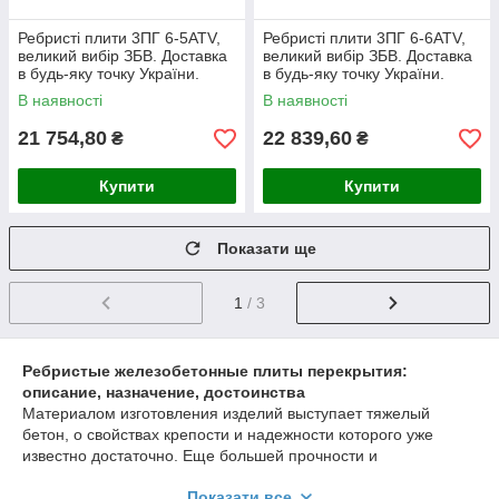
Ребристі плити 3ПГ 6-5АТV,
Ребристі плити 3ПГ 6-6АТV,
великий вибір ЗБВ. Доставка
великий вибір ЗБВ. Доставка
в будь-яку точку України.
в будь-яку точку України.
В наявності
В наявності
21 754,80
22 839,60
₴
₴
Купити
Купити
Показати ще
1
/ 3
Ребристые железобетонные плиты перекрытия:
описание, назначение, достоинства
Материалом изготовления изделий выступает тяжелый
бетон, о свойствах крепости и надежности которого уже
известно достаточно. Еще большей прочности и
стабильности на годы применения придает артикулам
Показати все
армированный каркас, позволяющий им выдерживать любые