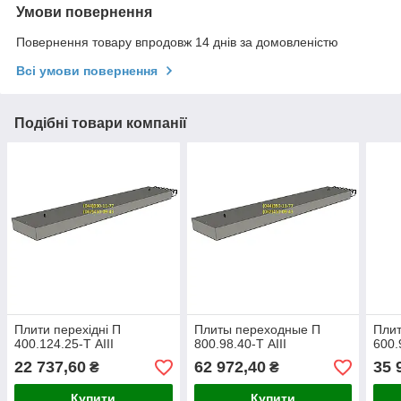
Умови повернення
Повернення товару впродовж 14 днів за домовленістю
Всі умови повернення
Подібні товари компанії
Плити перехідні П
Плиты переходные П
Плит
400.124.25-Т АІІІ
800.98.40-Т АІІІ
600.
22 737,60
62 972,40
35 
₴
₴
Купити
Купити