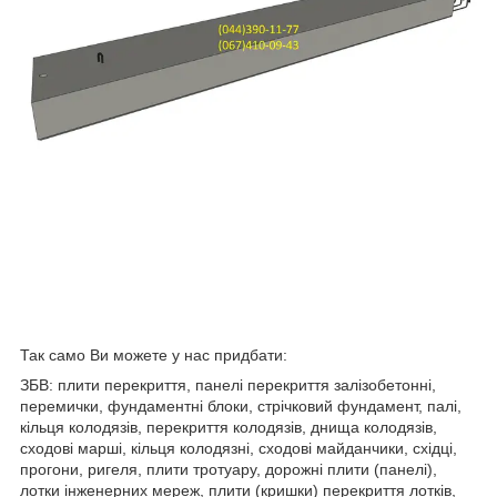
Так само Ви можете у нас придбати:
ЗБВ: плити перекриття, панелі перекриття залізобетонні,
перемички, фундаментні блоки, стрічковий фундамент, палі,
кільця колодязів, перекриття колодязів, днища колодязів,
сходові марші, кільця колодязні, сходові майданчики, східці,
прогони, ригеля, плити тротуару, дорожні плити (панелі),
лотки інженерних мереж, плити (кришки) перекриття лотків,