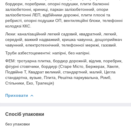
бордюри, поребрики, опорні подушки, плити балконні
залізобетонні, криниці, паркан залізобетонний, опори
залізобетонні ЛЕП, відбійники дорожні, плити плоскі та
ребристі, опорні подушки ОП, вентиляційні блоки, телефонні
колодязі ККС.
Люки: каналізаційний легкий садовий, квадратний, легкий,
середній, важкий надважкий, кришка чавунна, дощоприймач
чавунний, електротехнічний, телефонної мережі, газовий.
Труби азбестоцементні: напірні, без напірні.
ФЕМ: тротуарна плитка, бордюр дорожній, відлив, поребрик,
фігурні стовпчики, бордиур (Старе Місто, Бержерак, Хвиля,
Подвійне Т, Квадрат великий, стандартний, малий, Цегла
стандартна, вузьке, Плита, Решітка паркувальна, Ромб,
Стільники, Еко, Трапеція)
Приховати
Спосіб упаковки
без упаковки