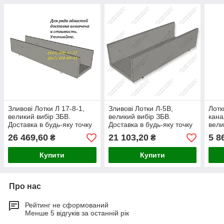
Зливові Лотки Л 17-8-1,
Зливові Лотки Л-5В,
Лотк
великий вибір ЗБВ.
великий вибір ЗБВ.
кана
Доставка в будь-яку точку
Доставка в будь-яку точку
вели
України.
України.
Дост
26 469,60
21 103,20
5 8
₴
₴
Укра
Купити
Купити
Про нас
Рейтинг не сформований
Менше 5 відгуків за останній рік