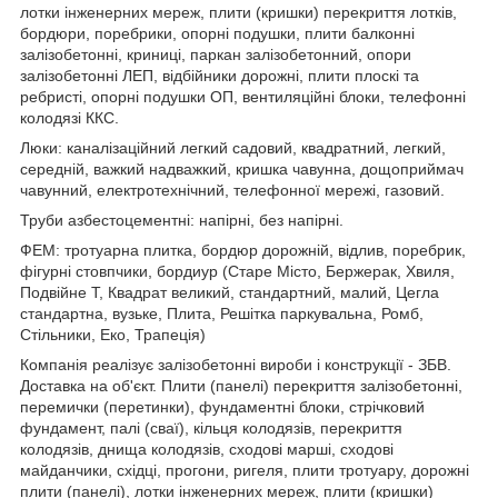
лотки інженерних мереж, плити (кришки) перекриття лотків,
бордюри, поребрики, опорні подушки, плити балконні
залізобетонні, криниці, паркан залізобетонний, опори
залізобетонні ЛЕП, відбійники дорожні, плити плоскі та
ребристі, опорні подушки ОП, вентиляційні блоки, телефонні
колодязі ККС.
Люки: каналізаційний легкий садовий, квадратний, легкий,
середній, важкий надважкий, кришка чавунна, дощоприймач
чавунний, електротехнічний, телефонної мережі, газовий.
Труби азбестоцементні: напірні, без напірні.
ФЕМ: тротуарна плитка, бордюр дорожній, відлив, поребрик,
фігурні стовпчики, бордиур (Старе Місто, Бержерак, Хвиля,
Подвійне Т, Квадрат великий, стандартний, малий, Цегла
стандартна, вузьке, Плита, Решітка паркувальна, Ромб,
Стільники, Еко, Трапеція)
Компанія реалізує залізобетонні вироби і конструкції - ЗБВ.
Доставка на об'єкт. Плити (панелі) перекриття залізобетонні,
перемички (перетинки), фундаментні блоки, стрічковий
фундамент, палі (сваї), кільця колодязів, перекриття
колодязів, днища колодязів, сходові марші, сходові
майданчики, східці, прогони, ригеля, плити тротуару, дорожні
плити (панелі), лотки інженерних мереж, плити (кришки)