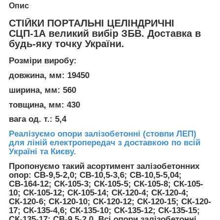
Опис
СТІЙКИ ПОРТАЛЬНІ ЦЕЛІНДРИЧНІ
СЦП-1А великий вибір ЗБВ. Доставка в
будь-яку точку України.
Розміри виробу:
довжина, мм: 19450
ширина, мм: 560
товщина, мм: 430
вага од. т.: 5,4
Реалізуємо опори залізобетонні (стовпи ЛЕП)
для ліній електропередач з доставкою по всій
Україні та Києву.
Пропонуємо такий асортимент залізобетонних
опор: СВ-9,5-2,0; СВ-10,5-3,6; СВ-10,5-5,04;
СВ-164-12; СК-105-3; СК-105-5; СК-105-8; СК-105-
10; СК-105-12; СК-105-14; СК-120-4; СК-120-4;
СК-120-6; СК-120-10; СК-120-12; СК-120-15; СК-120-
17; СК-135-4,6; СК-135-10; СК-135-12; СК-135-15;
СК-135-17; СВ-9,5-2,0. Всі опори залізобетонні