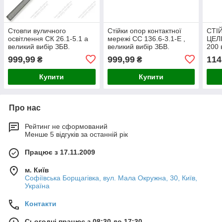
Стовпи вуличного
Стійки опор контактної
СТІ
освітлення СК 26.1-5.1 а
мережі СС 136.6-3.1-Е ,
ЦЕЛ
великий вибір ЗБВ.
великий вибір ЗБВ.
200 
Доставка в будь-яку точку
Доставка в будь-яку точку
Дост
999,99
999,99
114
₴
₴
України.
України.
Укра
Купити
Купити
Про нас
Рейтинг не сформований
Менше 5 відгуків за останній рік
Працює з 17.11.2009
м. Київ
Софіївська Борщагівка, вул. Мала Окружна, 30, Київ,
Україна
Контакти
Сьогодні працює з 08:30 до 17:30