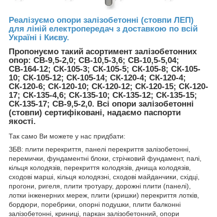
Реалізуємо опори залізобетонні (стовпи ЛЕП)
для ліній електропередач з доставкою по всій
Україні і Києву.
Пропонуємо такий асортимент залізобетонних
опор: СВ-9,5-2,0; СВ-10,5-3,6; СВ-10,5-5,04;
СВ-164-12; СК-105-3; СК-105-5; СК-105-8; СК-105-
10; СК-105-12; СК-105-14; СК-120-4; СК-120-4;
СК-120-6; СК-120-10; СК-120-12; СК-120-15; СК-120-
17; СК-135-4,6; СК-135-10; СК-135-12; СК-135-15;
СК-135-17; СВ-9,5-2,0. Всі опори залізобетонні
(стовпи) сертифіковані, надаємо паспорти
якості.
Так само Ви можете у нас придбати:
ЗБВ: плити перекриття, панелі перекриття залізобетонні,
перемички, фундаментні блоки, стрічковий фундамент, палі,
кільця колодязів, перекриття колодязів, днища колодязів,
сходові марші, кільця колодязні, сходові майданчики, східці,
прогони, ригеля, плити тротуару, дорожні плити (панелі),
лотки інженерних мереж, плити (кришки) перекриття лотків,
бордюри, поребрики, опорні подушки, плити балконні
залізобетонні, криниці, паркан залізобетонний, опори