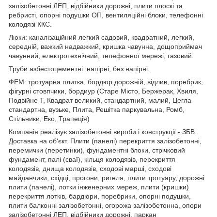
залізобетонні ЛЕП, відбійники дорожні, плити плоскі та
ребристі, опорні подушки ОП, вентиляційні блоки, телефонні
колодязі ККС.
Люки: каналізаційний легкий садовий, квадратний, легкий,
середній, важкий надважкий, кришка чавунна, дощоприймач
чавунний, електротехнічний, телефонної мережі, газовий.
Труби азбестоцементні: напірні, без напірні.
ФЕМ: тротуарна плитка, бордюр дорожній, відлив, поребрик,
фігурні стовпчики, бордиур (Старе Місто, Бержерак, Хвиля,
Подвійне Т, Квадрат великий, стандартний, малий, Цегла
стандартна, вузьке, Плита, Решітка паркувальна, Ромб,
Стільники, Еко, Трапеція)
Компанія реалізує залізобетонні вироби і конструкції - ЗБВ.
Доставка на об'єкт. Плити (панелі) перекриття залізобетонні,
перемички (перетинки), фундаментні блоки, стрічковий
фундамент, палі (сваї), кільця колодязів, перекриття
колодязів, днища колодязів, сходові марші, сходові
майданчики, східці, прогони, ригеля, плити тротуару, дорожні
плити (панелі), лотки інженерних мереж, плити (кришки)
перекриття лотків, бардюри, поребрики, опорні подушки,
плити балконні залізобетонні, огорожа залізобетонна, опори
залізобетонні ЛЕП, відбійники дорожні, паркан