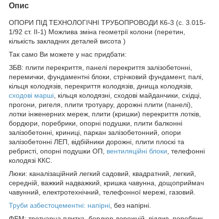
Опис
ОПОРИ ПІД ТЕХНОЛОГІЧНІ ТРУБОПРОВОДИ К6-3 (с. 3.015-
1/92 ст. II-1) Можлива зміна геометрії колони (перетин,
кількість закладних деталей висота )
Так само Ви можете у нас придбати:
ЗБВ: плити перекриття, панелі перекриття залізобетонні,
перемички, фундаментні блоки, стрічковий фундамент, палі,
кільця колодязів, перекриття колодязів, днища колодязів,
сходові марші
, кільця колодязні, сходові майданчики, східці,
прогони, ригеля, плити тротуару, дорожні плити (панелі),
лотки інженерних мереж, плити (кришки) перекриття лотків,
бордюри, поребрики, опорні подушки, плити балконні
залізобетонні, криниці, паркан залізобетонний, опори
залізобетонні ЛЕП, відбійники дорожні, плити плоскі та
ребристі, опорні подушки ОП,
вентиляційні блоки
, телефонні
колодязі ККС.
Люки: каналізаційний легкий садовий, квадратний, легкий,
середній, важкий надважкий, кришка чавунна, дощоприймач
чавунний, електротехнічний, телефонної мережі, газовий.
Труби азбестоцементні: напірні
, без напірні.
ФЕМ: тротуарна плитка, бордюр дорожній, відлив, поребрик,