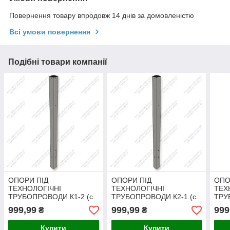
Повернення товару впродовж 14 днів за домовленістю
Всі умови повернення
Подібні товари компанії
ОПОРИ ПІД
ОПОРИ ПІД
ОПО
ТЕХНОЛОГІЧНІ
ТЕХНОЛОГІЧНІ
ТЕХ
ТРУБОПРОВОДИ К1-2 (с.
ТРУБОПРОВОДИ К2-1 (с.
ТРУ
3.015-1/92 ст. II-1).
3.015-1/92 ст. II-1).
3.015
999,99
999,99
999
₴
₴
Доставка в будь-яку точку
Доставка в будь-яку точку
Дост
України.
України.
Укра
Купити
Купити