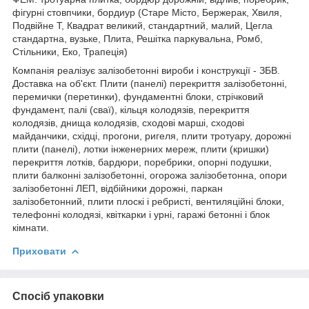
фігурні стовпчики, бордиур (Старе Місто, Бержерак, Хвиля,
Подвійне Т, Квадрат великий, стандартний, малий, Цегла
стандартна, вузьке, Плита, Решітка паркувальна, Ромб,
Стільники, Еко, Трапеція)
Компанія реалізує залізобетонні вироби і конструкції - ЗБВ.
Доставка на об'єкт. Плити (панелі) перекриття залізобетонні,
перемички (перетинки), фундаментні блоки, стрічковий
фундамент, палі (сваї), кільця колодязів, перекриття
колодязів, днища колодязів, сходові марші, сходові
майданчики, східці, прогони, ригеля, плити тротуару, дорожні
плити (панелі), лотки інженерних мереж, плити (кришки)
перекриття лотків, бардюри, поребрики, опорні подушки,
плити балконні залізобетонні, огорожа залізобетонна, опори
залізобетонні ЛЕП, відбійники дорожні, паркан
залізобетонний, плити плоскі і ребристі, вентиляційні блоки,
телефонні колодязі, квіткарки і урні, гаражі бетонні і блок
кімнати.
Приховати
Спосіб упаковки