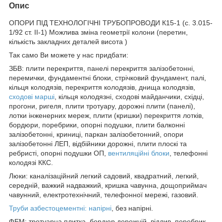
Опис
ОПОРИ ПІД ТЕХНОЛОГІЧНІ ТРУБОПРОВОДИ К15-1 (с. 3.015-
1/92 ст. II-1) Можлива зміна геометрії колони (перетин,
кількість закладних деталей висота )
Так само Ви можете у нас придбати:
ЗБВ: плити перекриття, панелі перекриття залізобетонні,
перемички, фундаментні блоки, стрічковий фундамент, палі,
кільця колодязів, перекриття колодязів, днища колодязів,
сходові марші
, кільця колодязні, сходові майданчики, східці,
прогони, ригеля, плити тротуару, дорожні плити (панелі),
лотки інженерних мереж, плити (кришки) перекриття лотків,
бордюри, поребрики, опорні подушки, плити балконні
залізобетонні, криниці, паркан залізобетонний, опори
залізобетонні ЛЕП, відбійники дорожні, плити плоскі та
ребристі, опорні подушки ОП,
вентиляційні блоки
, телефонні
колодязі ККС.
Люки: каналізаційний легкий садовий, квадратний, легкий,
середній, важкий надважкий, кришка чавунна, дощоприймач
чавунний, електротехнічний, телефонної мережі, газовий.
Труби азбестоцементні: напірні
, без напірні.
ФЕМ: тротуарна плитка, бордюр дорожній, відлив, поребрик,