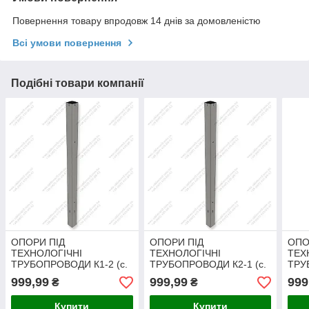
Повернення товару впродовж 14 днів за домовленістю
Всі умови повернення
Подібні товари компанії
ОПОРИ ПІД
ОПОРИ ПІД
ОПО
ТЕХНОЛОГІЧНІ
ТЕХНОЛОГІЧНІ
ТЕХ
ТРУБОПРОВОДИ К1-2 (с.
ТРУБОПРОВОДИ К2-1 (с.
ТРУ
3.015-1/92 ст. II-1).
3.015-1/92 ст. II-1).
3.015
999,99
999,99
999
₴
₴
Доставка в будь-яку точку
Доставка в будь-яку точку
Дост
України.
України.
Укра
Купити
Купити