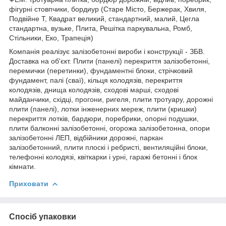
фігурні стовпчики, бордиур (Старе Місто, Бержерак, Хвиля,
Подвійне Т, Квадрат великий, стандартний, малий, Цегла
стандартна, вузьке, Плита, Решітка паркувальна, Ромб,
Стільники, Еко, Трапеція)
Компанія реалізує залізобетонні вироби і конструкції - ЗБВ.
Доставка на об'єкт. Плити (панелі) перекриття залізобетонні,
перемички (перетинки), фундаментні блоки, стрічковий
фундамент, палі (сваї), кільця колодязів, перекриття
колодязів, днища колодязів, сходові марші, сходові
майданчики, східці, прогони, ригеля, плити тротуару, дорожні
плити (панелі), лотки інженерних мереж, плити (кришки)
перекриття лотків, бардюри, поребрики, опорні подушки,
плити балконні залізобетонні, огорожа залізобетонна, опори
залізобетонні ЛЕП, відбійники дорожні, паркан
залізобетонний, плити плоскі і ребристі, вентиляційні блоки,
телефонні колодязі, квіткарки і урні, гаражі бетонні і блок
кімнати.
Приховати
Спосіб упаковки