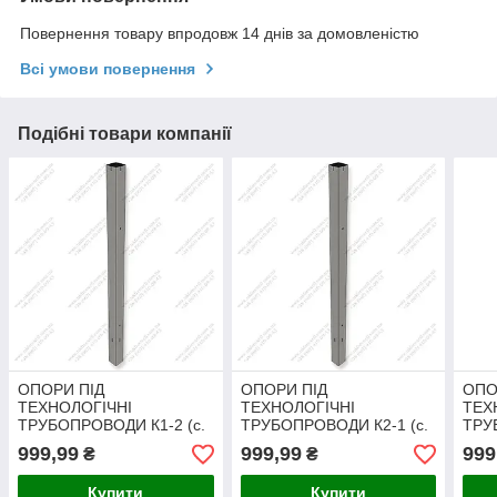
Повернення товару впродовж 14 днів за домовленістю
Всі умови повернення
Подібні товари компанії
ОПОРИ ПІД
ОПОРИ ПІД
ОПО
ТЕХНОЛОГІЧНІ
ТЕХНОЛОГІЧНІ
ТЕХ
ТРУБОПРОВОДИ К1-2 (с.
ТРУБОПРОВОДИ К2-1 (с.
ТРУ
3.015-1/92 ст. II-1).
3.015-1/92 ст. II-1).
3.015
999,99
999,99
999
₴
₴
Доставка в будь-яку точку
Доставка в будь-яку точку
Дост
України.
України.
Укра
Купити
Купити