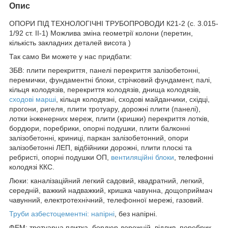
Опис
ОПОРИ ПІД ТЕХНОЛОГІЧНІ ТРУБОПРОВОДИ К21-2 (с. 3.015-
1/92 ст. II-1) Можлива зміна геометрії колони (перетин,
кількість закладних деталей висота )
Так само Ви можете у нас придбати:
ЗБВ: плити перекриття, панелі перекриття залізобетонні,
перемички, фундаментні блоки, стрічковий фундамент, палі,
кільця колодязів, перекриття колодязів, днища колодязів,
сходові марші
, кільця колодязні, сходові майданчики, східці,
прогони, ригеля, плити тротуару, дорожні плити (панелі),
лотки інженерних мереж, плити (кришки) перекриття лотків,
бордюри, поребрики, опорні подушки, плити балконні
залізобетонні, криниці, паркан залізобетонний, опори
залізобетонні ЛЕП, відбійники дорожні, плити плоскі та
ребристі, опорні подушки ОП,
вентиляційні блоки
, телефонні
колодязі ККС.
Люки: каналізаційний легкий садовий, квадратний, легкий,
середній, важкий надважкий, кришка чавунна, дощоприймач
чавунний, електротехнічний, телефонної мережі, газовий.
Труби азбестоцементні: напірні
, без напірні.
ФЕМ: тротуарна плитка, бордюр дорожній, відлив, поребрик,