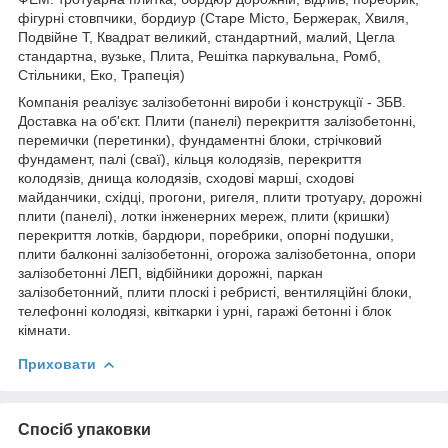
фігурні стовпчики, бордиур (Старе Місто, Бержерак, Хвиля,
Подвійне Т, Квадрат великий, стандартний, малий, Цегла
стандартна, вузьке, Плита, Решітка паркувальна, Ромб,
Стільники, Еко, Трапеція)
Компанія реалізує залізобетонні вироби і конструкції - ЗБВ.
Доставка на об'єкт. Плити (панелі) перекриття залізобетонні,
перемички (перетинки), фундаментні блоки, стрічковий
фундамент, палі (сваї), кільця колодязів, перекриття
колодязів, днища колодязів, сходові марші, сходові
майданчики, східці, прогони, ригеля, плити тротуару, дорожні
плити (панелі), лотки інженерних мереж, плити (кришки)
перекриття лотків, бардюри, поребрики, опорні подушки,
плити балконні залізобетонні, огорожа залізобетонна, опори
залізобетонні ЛЕП, відбійники дорожні, паркан
залізобетонний, плити плоскі і ребристі, вентиляційні блоки,
телефонні колодязі, квіткарки і урні, гаражі бетонні і блок
кімнати.
Приховати
Спосіб упаковки