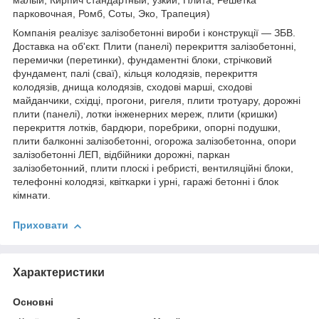
малый, Кирпич стандартный, узкий, Плита, Решетка
парковочная, Ромб, Соты, Эко, Трапеция)
Компанія реалізує залізобетонні вироби і конструкції ― ЗБВ.
Доставка на об'єкт. Плити (панелі) перекриття залізобетонні,
перемички (перетинки), фундаментні блоки, стрічковий
фундамент, палі (сваї), кільця колодязів, перекриття
колодязів, днища колодязів, сходові марші, сходові
майданчики, східці, прогони, ригеля, плити тротуару, дорожні
плити (панелі), лотки інженерних мереж, плити (кришки)
перекриття лотків, бардюри, поребрики, опорні подушки,
плити балконні залізобетонні, огорожа залізобетонна, опори
залізобетонні ЛЕП, відбійники дорожні, паркан
залізобетонний, плити плоскі і ребристі, вентиляційні блоки,
телефонні колодязі, квіткарки і урні, гаражі бетонні і блок
кімнати.
Приховати
Характеристики
Основні