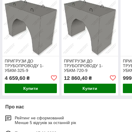
ПРИГРУЗИ ДО
ПРИГРУЗИ ДО
ПРИ
ТРУБОПРОВОДУ 1-
ТРУБОПРОВОДУ 1-
ТРУ
УБКМ-325-9
УБКМ-720-9
УБК
4 659,60
12 860,40
999
₴
₴
Купити
Купити
Про нас
Рейтинг не сформований
Менше 5 відгуків за останній рік