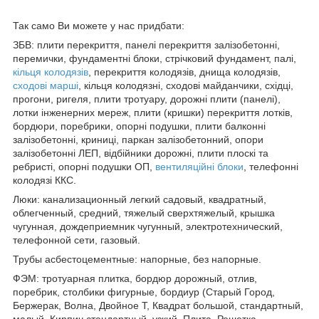
Так само Ви можете у нас придбати:
ЗБВ: плити перекриття, панелі перекриття залізобетонні,
перемички, фундаментні блоки, стрічковий фундамент, палі,
кільця колодязів
, перекриття колодязів, днища колодязів,
сходові марші
, кільця колодязні, сходові майданчики, східці,
прогони, ригеля, плити тротуару, дорожні плити (панелі),
лотки інженерних мереж, плити (кришки) перекриття лотків,
бордюри, поребрики, опорні подушки, плити балконні
залізобетонні, криниці, паркан залізобетонний, опори
залізобетонні ЛЕП, відбійники дорожні, плити плоскі та
ребристі, опорні подушки ОП,
вентиляційні блоки
, телефонні
колодязі ККС.
Люки: канализационный легкий садовый, квадратный,
облегченный, средний, тяжелый сверхтяжелый, крышка
чугунная, дождеприемник чугунный, электротехнический,
телефонной сети, газовый.
Трубы асбестоцементные: напорные, без напорные.
ФЭМ: тротуарная плитка, бордюр дорожный, отлив,
поребрик, столбики фигурные, бордиур (Старый Город,
Бержерак, Волна, Двойное Т, Квадрат большой, стандартный,