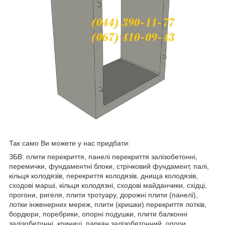
Так само Ви можете у нас придбати:
ЗБВ: плити перекриття, панелі перекриття залізобетонні,
перемички, фундаментні блоки, стрічковий фундамент, палі,
кільця колодязів, перекриття колодязів, днища колодязів,
сходові марші, кільця колодязні, сходові майданчики, східці,
прогони, ригеля, плити тротуару, дорожні плити (панелі),
лотки інженерних мереж, плити (кришки) перекриття лотків,
бордюри, поребрики, опорні подушки, плити балконні
залізобетонні, криниці, паркан залізобетонний, опори