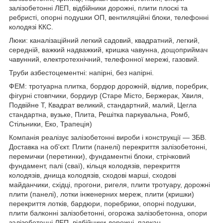
залізобетонні ЛЕП, відбійники дорожні, плити плоскі та
ребристі, опорні подушки ОП, вентиляційні блоки, телефонні
колодязі ККС.
Люки: каналізаційний легкий садовий, квадратний, легкий,
середній, важкий надважкий, кришка чавунна, дощоприймач
чавунний, електротехнічний, телефонної мережі, газовий.
Труби азбестоцементні: напірні, без напірні.
ФЕМ: тротуарна плитка, бордюр дорожній, відлив, поребрик,
фігурні стовпчики, бордиур (Старе Місто, Бержерак, Хвиля,
Подвійне Т, Квадрат великий, стандартний, малий, Цегла
стандартна, вузьке, Плита, Решітка паркувальна, Ромб,
Стільники, Еко, Трапеція)
Компанія реалізує залізобетонні вироби і конструкції ― ЗБВ.
Доставка на об'єкт. Плити (панелі) перекриття залізобетонні,
перемички (перетинки), фундаментні блоки, стрічковий
фундамент, палі (сваї), кільця колодязів, перекриття
колодязів, днища колодязів, сходові марші, сходові
майданчики, східці, прогони, ригеля, плити тротуару, дорожні
плити (панелі), лотки інженерних мереж, плити (кришки)
перекриття лотків, бардюри, поребрики, опорні подушки,
плити балконні залізобетонні, огорожа залізобетонна, опори
залізобетонні ЛЕП, відбійники дорожні, паркан