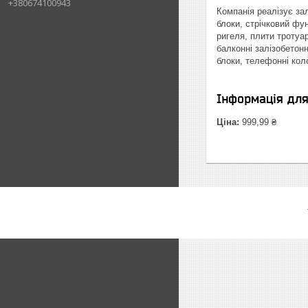
+380674100943
Компанія реалізує зал
блоки, стрічковий фун
ригеля, плити тротуар
балконні залізобетонн
блоки, телефонні колод
Інформація дл
Ціна:
999,99 ₴