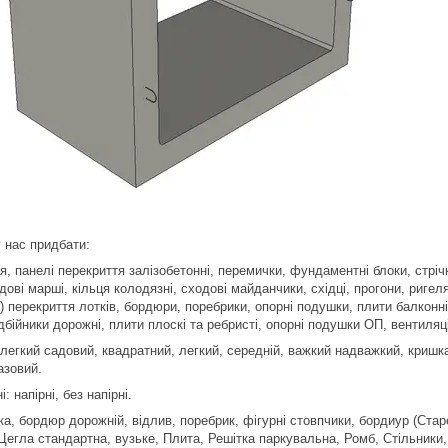
 нас придбати:
, панелі перекриття залізобетонні, перемички, фундаментні блоки, стріч
ові марші, кільця колодязні, сходові майданчики, східці, прогони, ригеля
 перекриття лотків, бордюри, поребрики, опорні подушки, плити балконні 
дбійники дорожні, плити плоскі та ребристі, опорні подушки ОП, вентиляц
 легкий садовий, квадратний, легкий, середній, важкий надважкий, криш
азовий.
 напірні, без напірні.
а, бордюр дорожній, відлив, поребрик, фігурні стовпчики, бордиур (Стар
Цегла стандартна, вузьке, Плита, Решітка паркувальна, Ромб, Стільники, 