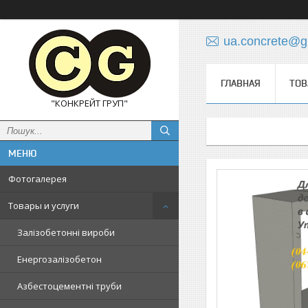
ua.concrete@g
ГЛАВНАЯ
ТОВ
"КОНКРЕЙТ ГРУП"
Фотогалерея
Товары и услуги
Залізобетонні вироби
Енергозалізобетон
Азбестоцементні труби