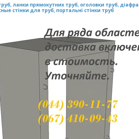
труб, ланки прямокутних труб, оголовки труб, діафр
сные стінки для труб, портальні стінки труб