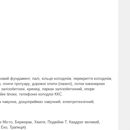
ковий фундамент, палі, кільця колодязів, перекриття колодязів,
, плити тротуару, дорожні плити (панелі), лотки інженерних
залізобетонні, криниці, паркан залізобетонний, опори
ійні блоки, телефонні колодязі ККС.
ка чавунна, дощоприймач чавунний, електротехнічний,
е Місто, Бержерак, Хвиля, Подвійне Т, Квадрат великий,
Еко, Трапеція)