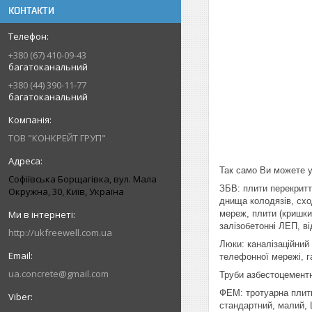
КОНТАКТИ
+380 (67) 410-09-43
багатоканальний
+380 (44) 390-11-77
багатоканальний
ТОВ "КОНКРЕЙТ ГРУП"
Так само Ви можете у
Софіївська Борщагівка, вул. Мала
ЗБВ: плити перекриття
Окружна, 30, Київ, Україна
днища колодязів, сход
мереж, плити (кришки)
залізобетонні ЛЕП, ві
http://ukfreewell.com.ua
Люки: каналізаційний
телефонної мережі, г
ua.concrete@gmail.com
Труби азбестоцементні:
ФЕМ: тротуарна плитк
стандартний, малий, 