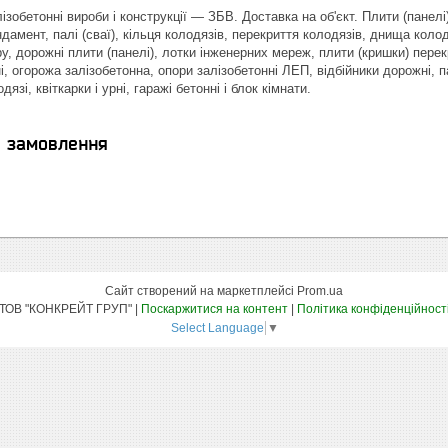
ізобетонні вироби і конструкції ― ЗБВ. Доставка на об'єкт. Плити (панел
дамент, палі (сваї), кільця колодязів, перекриття колодязів, днища колод
у, дорожні плити (панелі), лотки інженерних мереж, плити (кришки) пере
і, огорожа залізобетонна, опори залізобетонні ЛЕП, відбійники дорожні, п
язі, квіткарки і урні, гаражі бетонні і блок кімнати.
я замовлення
Сайт створений на маркетплейсі
Prom.ua
ТОВ "КОНКРЕЙТ ГРУП" |
Поскаржитися на контент
|
Політика конфіденційност
Select Language
▼