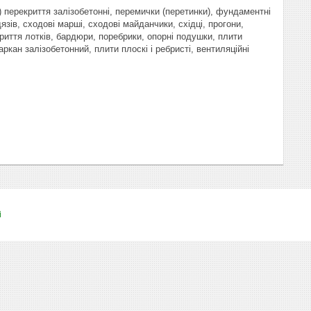
і) перекриття залізобетонні, перемички (перетинки), фундаментні
язів, сходові марші, сходові майданчики, східці, прогони,
криття лотків, бардюри, поребрики, опорні подушки, плити
аркан залізобетонний, плити плоскі і ребристі, вентиляційні
і