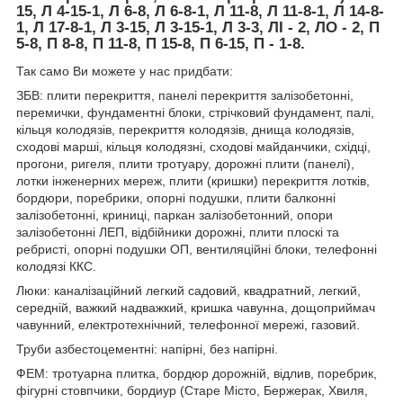
15, Л 4-15-1, Л 6-8, Л 6-8-1, Л 11-8, Л 11-8-1, Л 14-8-
1, Л 17-8-1, Л 3-15, Л 3-15-1, Л 3-3, ЛІ - 2, ЛО - 2, П
5-8, П 8-8, П 11-8, П 15-8, П 6-15, П - 1-8.
Так само Ви можете у нас придбати:
ЗБВ: плити перекриття, панелі перекриття залізобетонні,
перемички, фундаментні блоки, стрічковий фундамент, палі,
кільця колодязів, перекриття колодязів, днища колодязів,
сходові марші, кільця колодязні, сходові майданчики, східці,
прогони, ригеля, плити тротуару, дорожні плити (панелі),
лотки інженерних мереж, плити (кришки) перекриття лотків,
бордюри, поребрики, опорні подушки, плити балконні
залізобетонні, криниці, паркан залізобетонний, опори
залізобетонні ЛЕП, відбійники дорожні, плити плоскі та
ребристі, опорні подушки ОП, вентиляційні блоки, телефонні
колодязі ККС.
Люки: каналізаційний легкий садовий, квадратний, легкий,
середній, важкий надважкий, кришка чавунна, дощоприймач
чавунний, електротехнічний, телефонної мережі, газовий.
Труби азбестоцементні: напірні, без напірні.
ФЕМ: тротуарна плитка, бордюр дорожній, відлив, поребрик,
фігурні стовпчики, бордиур (Старе Місто, Бержерак, Хвиля,