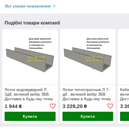
Всі умови повернення
Подібні товари компанії
Лоток водовідвідний Л
Лотки теплотрасные Л 7-
Кабе
3д8, великий вибір ЗБВ.
д8 , великий вибір ЗБВ.
вели
Доставка в будь-яку точку
Доставка в будь-яку точку
Дост
України.
України.
Укра
1 944
3 229,20
3 2
₴
₴
Купити
Купити