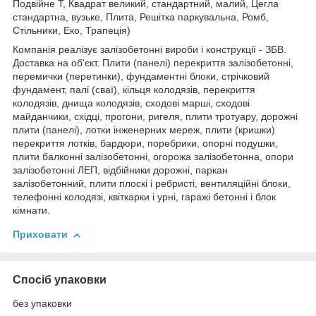
Подвійне Т, Квадрат великий, стандартний, малий, Цегла
стандартна, вузьке, Плита, Решітка паркувальна, Ромб,
Стільники, Еко, Трапеція)
Компанія реалізує залізобетонні вироби і конструкції - ЗБВ.
Доставка на об'єкт. Плити (панелі) перекриття залізобетонні,
перемички (перетинки), фундаментні блоки, стрічковий
фундамент, палі (сваї), кільця колодязів, перекриття
колодязів, днища колодязів, сходові марші, сходові
майданчики, східці, прогони, ригеля, плити тротуару, дорожні
плити (панелі), лотки інженерних мереж, плити (кришки)
перекриття лотків, бардюри, поребрики, опорні подушки,
плити балконні залізобетонні, огорожа залізобетонна, опори
залізобетонні ЛЕП, відбійники дорожні, паркан
залізобетонний, плити плоскі і ребристі, вентиляційні блоки,
телефонні колодязі, квіткарки і урні, гаражі бетонні і блок
кімнати.
Приховати
Спосіб упаковки
без упаковки