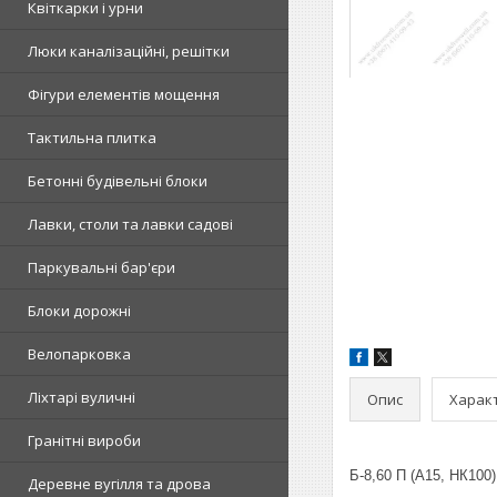
Квіткарки і урни
Люки каналізаційні, решітки
Фігури елементів мощення
Тактильна плитка
Бетонні будівельні блоки
Лавки, столи та лавки садові
Паркувальні бар'єри
Блоки дорожні
Велопарковка
Ліхтарі вуличні
Опис
Харак
Гранітні вироби
Б-8,60 П (А15, НК100)
Деревне вугілля та дрова