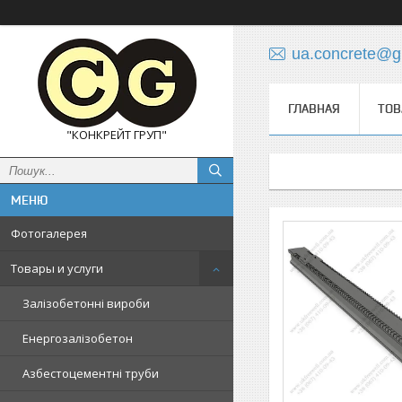
ua.concrete@g
ГЛАВНАЯ
ТОВ
"КОНКРЕЙТ ГРУП"
Фотогалерея
Товары и услуги
Залізобетонні вироби
Енергозалізобетон
Азбестоцементні труби