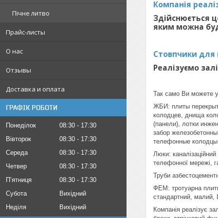
Компанія реаліз
Пічне литво
Здійснюється ц
яким можна буду
Прайс-листы
О нас
Стовпчики для п
Реалізуємо зал
Отзывы
Доставка и оплата
Так само Ви можете у
ЖБИ: плиты перекрыт
ГРАФІК РОБОТИ
колодцев, днища кол
(панели), лотки инже
Понеділок
08:30
17:30
забор железобетонны
Вівторок
08:30
17:30
телефонные колодцы
Середа
08:30
17:30
Люки: каналізаційний
телефонної мережі, г
Четвер
08:30
17:30
Труби азбестоцементні:
Пʼятниця
08:30
17:30
ФЕМ: тротуарна плитк
Субота
Вихідний
стандартний, малий, 
Неділя
Вихідний
Компанія реалізує зал