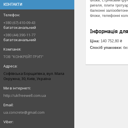
блоки, стрічковий фун
КОНТАКТИ
ригеля, плити тротуар
балконні залізобетонн
блоки, телефонні колод
+380 (67) 410-09-43
багатоканальний
Інформація дл
+380 (44) 390-11-77
багатоканальний
Ціна:
140 752,80 ₴
Спосіб упаковки:
без
ТОВ "КОНКРЕЙТ ГРУП"
Софіївська Борщагівка, вул. Мала
Окружна, 30, Київ, Україна
http://ukfreewell.com.ua
ua.concrete@gmail.com