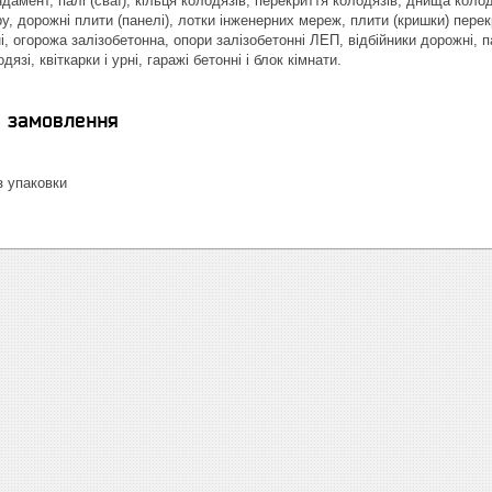
дамент, палі (сваї), кільця колодязів, перекриття колодязів, днища колод
у, дорожні плити (панелі), лотки інженерних мереж, плити (кришки) пере
і, огорожа залізобетонна, опори залізобетонні ЛЕП, відбійники дорожні, п
язі, квіткарки і урні, гаражі бетонні і блок кімнати.
я замовлення
 упаковки