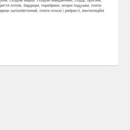
язів, сходові марші, сходові майданчики, східці, прогони,
криття лотків, бардюри, поребрики, опорні подушки, плити
аркан залізобетонний, плити плоскі і ребристі, вентиляційні