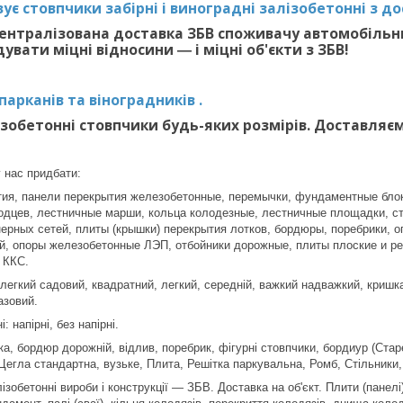
ує стовпчики забірні і виноградні залізобетонні з дос
ентралізована доставка ЗБВ споживачу автомобільн
вати міцні відносини ― і міцні об'єкти з ЗБВ!
арканів та віноградників .
ізобетонні стовпчики будь-яких розмірів. Доставляє
 нас придбати:
ия, панели перекрытия железобетонные, перемычки, фундаментные блок
одцев, лестничные марши, кольца колодезные, лестничные площадки, ст
нерных сетей, плиты (крышки) перекрытия лотков, бордюры, поребрики,
й, опоры железобетонные ЛЭП, отбойники дорожные, плиты плоские и р
 ККС.
 легкий садовий, квадратний, легкий, середній, важкий надважкий, криш
азовий.
 напірні, без напірні.
а, бордюр дорожній, відлив, поребрик, фігурні стовпчики, бордиур (Стар
Цегла стандартна, вузьке, Плита, Решітка паркувальна, Ромб, Стільники, 
ізобетонні вироби і конструкції ― ЗБВ. Доставка на об'єкт. Плити (панел