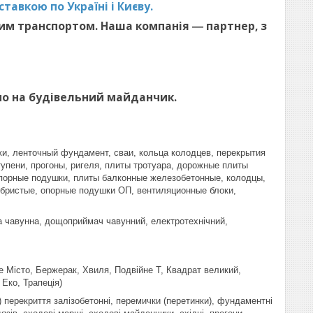
тавкою по Україні і Києву.
им транспортом. Наша компанія ― партнер, з
мо на будівельний майданчик.
и, ленточный фундамент, сваи, кольца колодцев, перекрытия
упени, прогоны, ригеля, плиты тротуара, дорожные плиты
 опорные подушки, плиты балконные железобетонные, колодцы,
ебристые, опорные подушки ОП, вентиляционные блоки,
ка чавунна, дощоприймач чавунний, електротехнічний,
е Місто, Бержерак, Хвиля, Подвійне Т, Квадрат великий,
Еко, Трапеція)
і) перекриття залізобетонні, перемички (перетинки), фундаментні