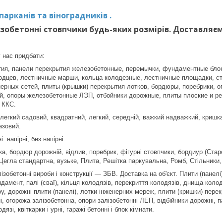
арканів та віноградників .
ізобетонні стовпчики будь-яких розмірів. Доставляє
 нас придбати:
ия, панели перекрытия железобетонные, перемычки, фундаментные блок
одцев, лестничные марши, кольца колодезные, лестничные площадки, ст
нерных сетей, плиты (крышки) перекрытия лотков, бордюры, поребрики,
й, опоры железобетонные ЛЭП, отбойники дорожные, плиты плоские и р
 ККС.
 легкий садовий, квадратний, легкий, середній, важкий надважкий, криш
азовий.
 напірні, без напірні.
а, бордюр дорожній, відлив, поребрик, фігурні стовпчики, бордиур (Стар
Цегла стандартна, вузьке, Плита, Решітка паркувальна, Ромб, Стільники, 
ізобетонні вироби і конструкції ― ЗБВ. Доставка на об'єкт. Плити (панел
дамент, палі (сваї), кільця колодязів, перекриття колодязів, днища колод
у, дорожні плити (панелі), лотки інженерних мереж, плити (кришки) пере
і, огорожа залізобетонна, опори залізобетонні ЛЕП, відбійники дорожні, п
язі, квіткарки і урні, гаражі бетонні і блок кімнати.