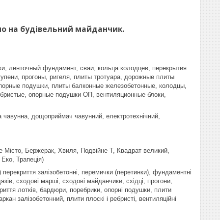
мо на будівельний майданчик.
и, ленточный фундамент, сваи, кольца колодцев, перекрытия
упени, прогоны, ригеля, плиты тротуара, дорожные плиты
 опорные подушки, плиты балконные железобетонные, колодцы,
ебристые, опорные подушки ОП, вентиляционные блоки,
ка чавунна, дощоприймач чавунний, електротехнічний,
е Місто, Бержерак, Хвиля, Подвійне Т, Квадрат великий,
Еко, Трапеція)
і) перекриття залізобетонні, перемички (перетинки), фундаментні
язів, сходові марші, сходові майданчики, східці, прогони,
криття лотків, бардюри, поребрики, опорні подушки, плити
аркан залізобетонний, плити плоскі і ребристі, вентиляційні