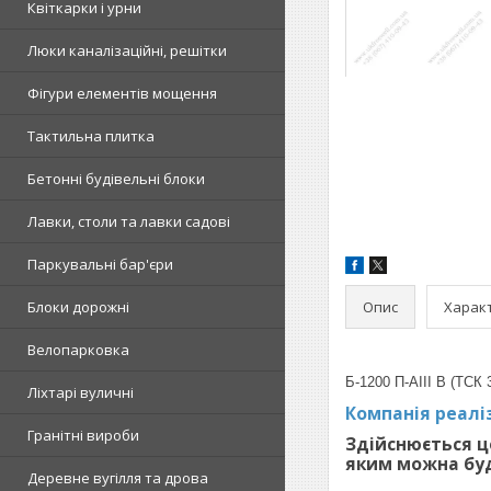
Квіткарки і урни
Люки каналізаційні, решітки
Фігури елементів мощення
Тактильна плитка
Бетонні будівельні блоки
Лавки, столи та лавки садові
Паркувальні бар'єри
Опис
Харак
Блоки дорожні
Велопарковка
Б-1200 П-АІІІ В (ТСК 
Ліхтарі вуличні
Компанія реаліз
Гранітні вироби
Здійснюється ц
яким можна буду
Деревне вугілля та дрова