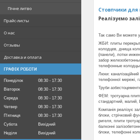
Пічне литво
Стовпчики для п
Реалізуємо зал
Прайс-листы
О нас
Так само Ви можете у
ЖБИ: плиты перекрыт
Отзывы
колодцев, днища кол
(панели), лотки инже
Доставка и оплата
забор железобетонны
телефонные колодцы
ГРАФІК РОБОТИ
Люки: каналізаційний
телефонної мережі, г
Понеділок
08:30
17:30
Труби азбестоцементні:
Вівторок
08:30
17:30
ФЕМ: тротуарна плитк
Середа
08:30
17:30
стандартний, малий, 
Четвер
08:30
17:30
Компанія реалізує зал
блоки, стрічковий фун
Пʼятниця
08:30
17:30
ригеля, плити тротуар
Субота
Вихідний
балконні залізобетонн
блоки, телефонні колод
Неділя
Вихідний