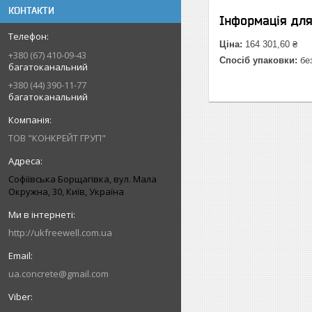
КОНТАКТИ
Інформація дл
Ціна:
164 301,60 ₴
+380 (67) 410-09-43
Спосіб упаковки:
без
багатоканальний
+380 (44) 390-11-77
багатоканальний
ТОВ "КОНКРЕЙТ ГРУП"
Софіївська Борщагівка, вул. Мала
Окружна, 30, Київ, Україна
http://ukfreewell.com.ua
ua.concrete@gmail.com