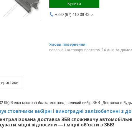
Купити
+380 (67) 410-09-43
повернення товару протягом 14 днів
за домо
теристики
32-95) балка мостова балка мостова, великий вибір ЗБВ. Доставка в будь
ує стовпчики забірні і виноградні залізобетонні з дос
ентралізована доставка ЗБВ споживачу автомобільн
вати міцні відносини ― і міцні об'єкти з ЗБВ!