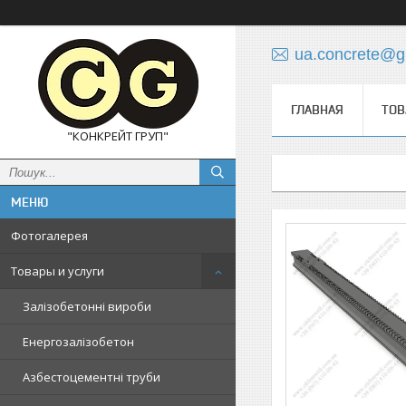
ua.concrete@g
ГЛАВНАЯ
ТОВ
"КОНКРЕЙТ ГРУП"
Фотогалерея
Товары и услуги
Залізобетонні вироби
Енергозалізобетон
Азбестоцементні труби