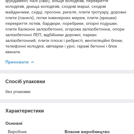
фундамент, палі (сваї), кільця колодязів, перекриття
колодязів, днища колодязів, сходові марші, сходові
майданчики, східці, прогони, ригеля, плити тротуару, дорожні
плити (панелі), лотки інженерних мереж, плити (кришки)
перекриття лотків, бардюри, поребрики, опорні подушки,
плити балконні залізобетонні, огорожа залізобетонна, опори
залізобетонні ЛЕП, відбійники дорожні, паркан
залізобетонний, плити плоскі і ребристі, вентиляційні блоки,
телефонні колодязі, квіткарки і урні, гаражі бетонні і блок
кімнати.
Приховати
Спосіб упаковки
без упаковки
Характеристики
Основні
Виробник
Власне виробництво