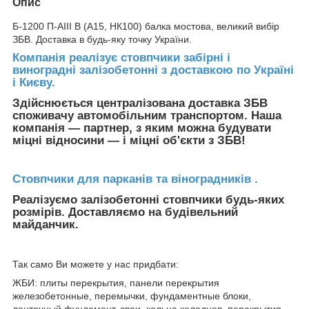
Опис
Б-1200 П-АІІІ В (А15, НК100) балка мостова, великий вибір
ЗБВ. Доставка в будь-яку точку України.
Компанія реалізує стовпчики забірні і
виноградні залізобетонні з доставкою по Україні
і Києву.
Здійснюється централізована доставка ЗБВ
споживачу автомобільним транспортом. Наша
компанія ― партнер, з яким можна будувати
міцні відносини ― і міцні об'єкти з ЗБВ!
Стовпчики для парканів та віноградників .
Реалізуємо залізобетонні стовпчики будь-яких
розмірів. Доставляємо на будівельний
майданчик.
Так само Ви можете у нас придбати:
ЖБИ: плиты перекрытия, панели перекрытия
железобетонные, перемычки, фундаментные блоки,
ленточный фундамент, сваи, кольца колодцев, перекрытия