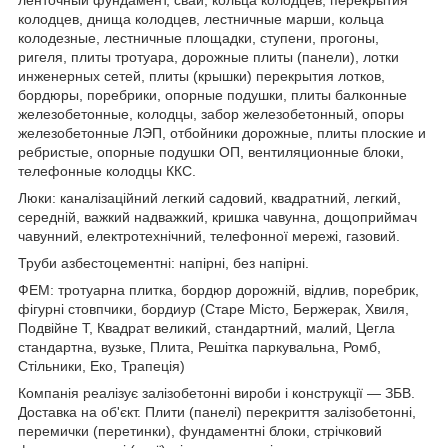
колодцев, днища колодцев, лестничные марши, кольца
колодезные, лестничные площадки, ступени, прогоны,
ригеля, плиты тротуара, дорожные плиты (панели), лотки
инженерных сетей, плиты (крышки) перекрытия лотков,
бордюры, поребрики, опорные подушки, плиты балконные
железобетонные, колодцы, забор железобетонный, опоры
железобетонные ЛЭП, отбойники дорожные, плиты плоские и
ребристые, опорные подушки ОП, вентиляционные блоки,
телефонные колодцы ККС.
Люки: каналізаційний легкий садовий, квадратний, легкий,
середній, важкий надважкий, кришка чавунна, дощоприймач
чавунний, електротехнічний, телефонної мережі, газовий.
Труби азбестоцементні: напірні, без напірні.
ФЕМ: тротуарна плитка, бордюр дорожній, відлив, поребрик,
фігурні стовпчики, бордиур (Старе Місто, Бержерак, Хвиля,
Подвійне Т, Квадрат великий, стандартний, малий, Цегла
стандартна, вузьке, Плита, Решітка паркувальна, Ромб,
Стільники, Еко, Трапеція)
Компанія реалізує залізобетонні вироби і конструкції ― ЗБВ.
Доставка на об'єкт. Плити (панелі) перекриття залізобетонні,
перемички (перетинки), фундаментні блоки, стрічковий