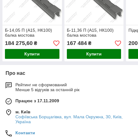
Б-14,05 П (А15, НК100)
Б-11,36 П (А15, НК100)
Підк
балка мостова
балка мостова
184 275,60
167 484
200
₴
₴
Купити
Купити
Про нас
Рейтинг не сформований
Менше 5 відгуків за останній рік
Працює з 17.11.2009
м. Київ
Софіївська Борщагівка, вул. Мала Окружна, 30, Київ,
Україна
Контакти