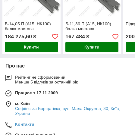
Б-14,05 П (А15, НК100)
Б-11,36 П (А15, НК100)
Підк
балка мостова
балка мостова
184 275,60
167 484
200
₴
₴
Купити
Купити
Про нас
Рейтинг не сформований
Менше 5 відгуків за останній рік
Працює з 17.11.2009
м. Київ
Софіївська Борщагівка, вул. Мала Окружна, 30, Київ,
Україна
Контакти