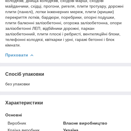
колодязів, днища колодязів, сходові марші, сходові
майданчики, східці, прогони, ригеля, плити тротуару, дорожні
плити (панелі), лотки інженерних мереж, плити (кришки)
перекриття лотків, бардюри, поребрики, опорні подушки,
плити балконні залізобетонні, огорожа залізобетонна, опори
залізобетонні ЛЕП, відбійники дорожні, паркан
залізобетонний, плити плоскі і ребристі, вентиляційні блоки,
телефонні колодязі, квіткарки і урні, гаражі бетонні і блок
кімнати.
Приховати
Спосіб упаковки
без упаковки
Характеристики
Основні
Виробник
Власне виробництво
Країна виробник
Україна