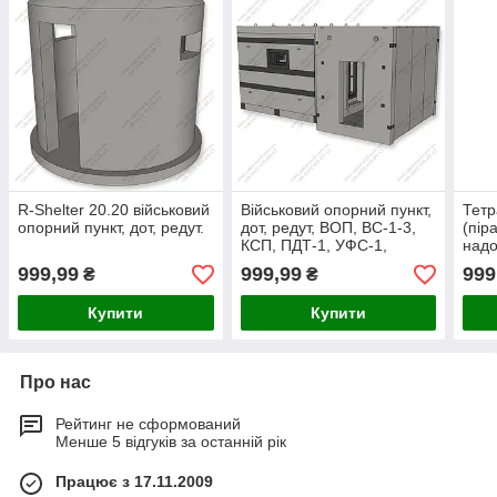
R-Shelter 20.20 військовий
Військовий опорний пункт,
Тетр
опорний пункт, дот, редут.
дот, редут, ВОП, ВС-1-3,
(пір
КСП, ПДТ-1, УФС-1,
надо
УФС-3
999,99
999,99
999
₴
₴
Купити
Купити
Про нас
Рейтинг не сформований
Менше 5 відгуків за останній рік
Працює з 17.11.2009