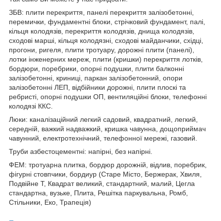
ЗБВ: плити перекриття, панелі перекриття залізобетонні,
перемички, фундаментні блоки, стрічковий фундамент, палі,
кільця колодязів, перекриття колодязів, днища колодязів,
сходові марші, кільця колодязні, сходові майданчики, східці,
прогони, ригеля, плити тротуару, дорожні плити (панелі),
лотки інженерних мереж, плити (кришки) перекриття лотків,
бордюри, поребрики, опорні подушки, плити балконні
залізобетонні, криниці, паркан залізобетонний, опори
залізобетонні ЛЕП, відбійники дорожні, плити плоскі та
ребристі, опорні подушки ОП, вентиляційні блоки, телефонні
колодязі ККС.
Люки: каналізаційний легкий садовий, квадратний, легкий,
середній, важкий надважкий, кришка чавунна, дощоприймач
чавунний, електротехнічний, телефонної мережі, газовий.
Труби азбестоцементні: напірні, без напірні.
ФЕМ: тротуарна плитка, бордюр дорожній, відлив, поребрик,
фігурні стовпчики, бордиур (Старе Місто, Бержерак, Хвиля,
Подвійне Т, Квадрат великий, стандартний, малий, Цегла
стандартна, вузьке, Плита, Решітка паркувальна, Ромб,
Стільники, Еко, Трапеція)