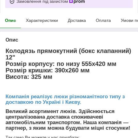
Замовлення під захистом
Опис
Характеристики
Доставка
Оплата
Умови п
Опис
Колодязь прямокутний (бокс клапанний)
12ʺ
Розмір корпусу: по низу 555х420 мм
Розмір кришки: 390х260 мм
Висота: 325 мм
Компанія реалізує люки різноманітного типу з
доставкою по Україні і Києву.
Великий асортимент люків. Здійснюється
централізована доставка споживачеві
автомобільним транспортом. Наша компанія ―
партнер, з яким можна будувати міцні стосунки!
Так само Ви можете у нас придбати: