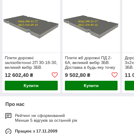
Плити дорожні
Плити жб дорожні ПД 2-
Доро
залізобетонні 2П 30-18-30,
6A, великий вибір ЗБВ.
3x2x
великий вибір ЗБВ.
Доставка в будь-яку точку
ЗБВ.
Доставка в будь-яку точку
України.
точк
12 602,40
9 502,80
11 
₴
₴
України.
Купити
Купити
Про нас
Рейтинг не сформований
Менше 5 відгуків за останній рік
Працює з 17.11.2009