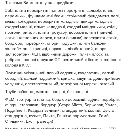
Так само Ви можете у нас придбати:
ЗБВ: плити перекриття, панелі перекриття залізобетонні,
перемички, фундаментні блоки, стрічковий фундамент, палі,
кільця колодязів, перекриття колодязів, днища колодязів,
сходові марші, кільця колодязні, сходові майданчики, східці,
прогони, ригеля, плити тротуару, дорожні плити (панелі),
лотки інженерних мереж, плити (кришки) перекриття лотків,
бордюри, поребрики, опорні подушки, плити балконні
залізобетонні, криниці, паркан залізобетонний, опори
залізобетонні ЛЕП, відбійники дорожні, плити плоскі та
ребристі, опорні подушки ОП, вентиляційні блоки, телефонні
колодязі ККС.
Люки: каналізаційний легкий садовий, квадратний, легкий,
середній, важкий надважкий, кришка чавунна, дощоприймач
чавунний, електротехнічний, телефонної мережі, газовий.
Труби азбестоцементні: напірні, без напірні.
ФЕМ: тротуарна плитка, бордюр дорожній, відлив, поребрик,
фігурні стовпчики, бордиур (Старе Місто, Бержерак, Хвиля,
Подвійне Т, Квадрат великий, стандартний, малий, Цегла
стандартна, вузьке, Плита, Решітка паркувальна, Ромб,
Стільники, Еко, Трапеція)