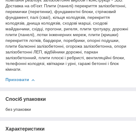
Компанія реалізує залізобетонні вироби і конструкції - ЗБВ.
Доставка на об'єкт. Плити (панелі) перекриття залізобетонні,
перемички (перетинки), фундаментні блоки, стрічковий
фундамент, палі (сваї), кільця колодязів, перекриття
колодязів, днища колодязів, сходові марші, сходові
майданчики, східці, прогони, ригеля, плити тротуару, дорожні
плити (панелі), лотки інженерних мереж, плити (кришки)
перекриття лотків, бардюри, поребрики, опорні подушки,
плити балконні залізобетонні, огорожа залізобетонна, опори
залізобетонні ЛЕП, відбійники дорожні, паркан
залізобетонний, плити плоскі і ребристі, вентиляційні блоки,
телефонні колодязі, квіткарки і урні, гаражі бетонні і блок
кімнати.
Приховати
Спосіб упаковки
без упаковки
Характеристики