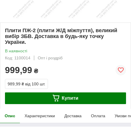
Плити ПЖ-2 (плити Ж/Д міжпуття), великий
вибір ЗБВ. Доставка в будь-яку точку
України.
В наявності
Код: 1100014
Опт і роздріб
999,99
₴
989,99 ₴
від 100 шт.
Купити
Опис
Характеристики
Доставка
Оплата
Умови п