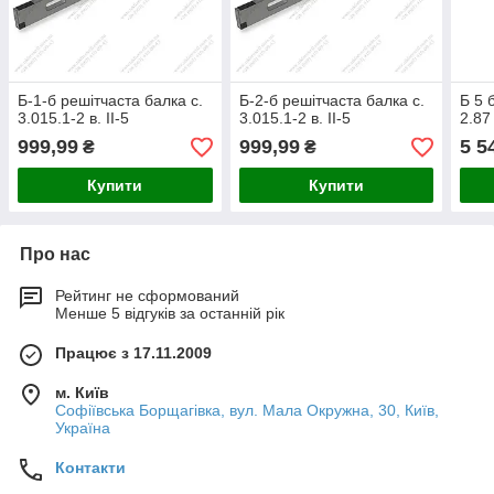
Б-1-б решітчаста балка с.
Б-2-б решітчаста балка с.
Б 5 
3.015.1-2 в. II-5
3.015.1-2 в. II-5
2.87 
999,99
999,99
5 5
₴
₴
Купити
Купити
Про нас
Рейтинг не сформований
Менше 5 відгуків за останній рік
Працює з 17.11.2009
м. Київ
Софіївська Борщагівка, вул. Мала Окружна, 30, Київ,
Україна
Контакти