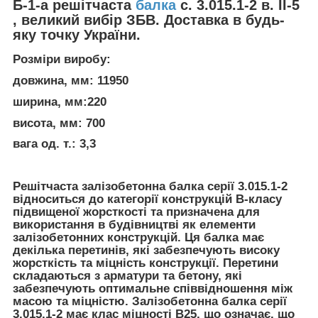
Б-1-а решітчаста
балка
с. 3.015.1-2 в. II-5
, великий вибір ЗБВ. Доставка в будь-
яку точку України.
Розміри виробу:
довжина, мм: 11950
ширина, мм:220
висота, мм: 700
вага од. т.: 3,3
Решітчаста залізобетонна балка серії 3.015.1-2
відноситься до категорії конструкцій В-класу
підвищеної жорсткості та призначена для
використання в будівництві як елементи
залізобетонних конструкцій. Ця балка має
декілька перетинів, які забезпечують високу
жорсткість та міцність конструкції. Перетини
складаються з арматури та бетону, які
забезпечують оптимальне співвідношення між
масою та міцністю. Залізобетонна балка серії
3.015.1-2 має клас міцності В25, що означає, що