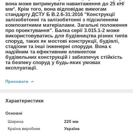
вона може витримувати навантаження до 25 кН/
мм². Крім того, вона відповідає вимогам
стандарту ДСТУ Б В.2.6-31:2016 "Конструкції
залізобетонні та залізобетонні з підсиленням
композитними матеріалами. Загальні положення
про проектування". Балка серії 3.015.1-2 може
використовуватись для будівництва різних типів
споруд, таких як мостові конструкції, будівлі,
стадіони та інші інженерні споруди. Вона є
надійним та ефективним елементом
будівельних конструкцій і забезпечує стійкість
та безпеку споруд у будь-яких умовах
експлуатації.
Приховати
Характеристики
Основні
Ширина
220 мм
Країна виробник
Україна