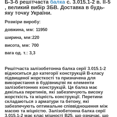
Б-3-б решітчаста
балка
с. 3.015.1-2 в. II-5
, великий вибір ЗБВ. Доставка в будь-
яку точку України.
Розміри виробу:
довжина, мм: 11950
ширина, мм:220
висота, мм: 700
вага од. т.: 3,3
Решітчаста залізобетонна балка серії 3.015.1-2
відноситься до категорії конструкцій В-класу
підвищеної жорсткості та призначена для
використання в будівництві як елементи
залізобетонних конструкцій. Ця балка має
декілька перетинів, які забезпечують високу
жорсткість та міцність конструкції. Перетини
складаються з арматури та бетону, які
забезпечують оптимальне співвідношення між
масою та міцністю. Залізобетонна балка серії
3.015.1-2 має клас міцності В25, що означає, що