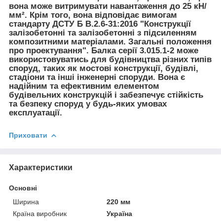
вона може витримувати навантаження до 25 кН/
мм². Крім того, вона відповідає вимогам
стандарту ДСТУ Б В.2.6-31:2016 "Конструкції
залізобетонні та залізобетонні з підсиленням
композитними матеріалами. Загальні положення
про проектування". Балка серії 3.015.1-2 може
використовуватись для будівництва різних типів
споруд, таких як мостові конструкції, будівлі,
стадіони та інші інженерні споруди. Вона є
надійним та ефективним елементом
будівельних конструкцій і забезпечує стійкість
та безпеку споруд у будь-яких умовах
експлуатації.
Приховати
Характеристики
Основні
Ширина
220 мм
Країна виробник
Україна