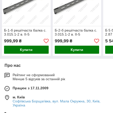
Б-1-б решітчаста балка с.
Б-2-б решітчаста балка с.
Б 5 
3.015.1-2 в. II-5
3.015.1-2 в. II-5
2.87 
999,99
999,99
5 5
₴
₴
Купити
Купити
Про нас
Рейтинг не сформований
Менше 5 відгуків за останній рік
Працює з 17.11.2009
м. Київ
Софіївська Борщагівка, вул. Мала Окружна, 30, Київ,
Україна