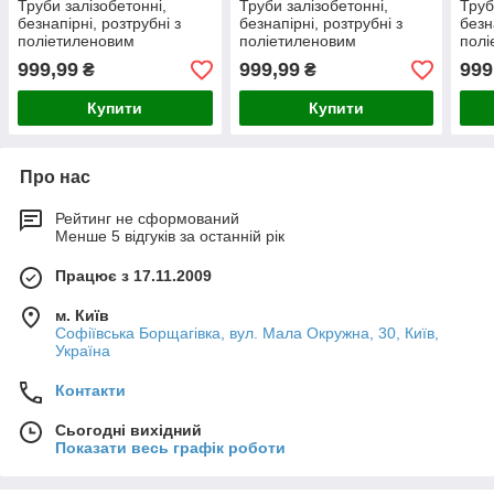
Труби залізобетонні,
Труби залізобетонні,
Труб
безнапірні, розтрубні з
безнапірні, розтрубні з
безн
поліетиленовим
поліетиленовим
полі
облицюванням ТС 120.30-
облицюванням ТС 140.30-
обли
999,99
999,99
999
₴
₴
2-П
2-П
2-П
Купити
Купити
Про нас
Рейтинг не сформований
Менше 5 відгуків за останній рік
Працює з 17.11.2009
м. Київ
Софіївська Борщагівка, вул. Мала Окружна, 30, Київ,
Україна
Контакти
Сьогодні вихідний
Показати весь графік роботи