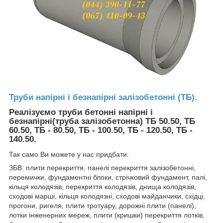
Труби напірні і безнапірні залізобетонні (ТБ).
Реалізуємо труби бетонні напірні і
безнапірні(труба залізобетонна) ТБ 50.50, ТБ
60.50, ТБ - 80.50, ТБ - 100.50, ТБ - 120.50, ТБ -
140.50.
Так само Ви можете у нас придбати:
ЗБВ: плити перекриття, панелі перекриття залізобетонні,
перемички, фундаментні блоки, стрічковий фундамент, палі,
кільця колодязів, перекриття колодязів, днища колодязів,
сходові марші, кільця колодязні, сходові майданчики, східці,
прогони, ригеля, плити тротуару, дорожні плити (панелі),
лотки інженерних мереж, плити (кришки) перекриття лотків,