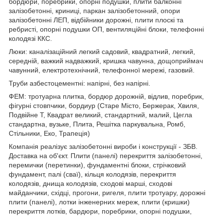
бордюри, поребрики, опорні подушки, плити балконні
залізобетонні, криниці, паркан залізобетонний, опори
залізобетонні ЛЕП, відбійники дорожні, плити плоскі та
ребристі, опорні подушки ОП, вентиляційні блоки, телефонні
колодязі ККС.
Люки: каналізаційний легкий садовий, квадратний, легкий,
середній, важкий надважкий, кришка чавунна, дощоприймач
чавунний, електротехнічний, телефонної мережі, газовий.
Труби азбестоцементні: напірні, без напірні.
ФЕМ: тротуарна плитка, бордюр дорожній, відлив, поребрик,
фігурні стовпчики, бордиур (Старе Місто, Бержерак, Хвиля,
Подвійне Т, Квадрат великий, стандартний, малий, Цегла
стандартна, вузьке, Плита, Решітка паркувальна, Ромб,
Стільники, Еко, Трапеція)
Компанія реалізує залізобетонні вироби і конструкції - ЗБВ.
Доставка на об'єкт. Плити (панелі) перекриття залізобетонні,
перемички (перетинки), фундаментні блоки, стрічковий
фундамент, палі (сваї), кільця колодязів, перекриття
колодязів, днища колодязів, сходові марші, сходові
майданчики, східці, прогони, ригеля, плити тротуару, дорожні
плити (панелі), лотки інженерних мереж, плити (кришки)
перекриття лотків, бардюри, поребрики, опорні подушки,