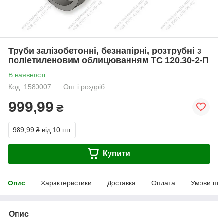
Труби залізобетонні, безнапірні, розтрубні з
поліетиленовим облицюванням ТС 120.30-2-П
В наявності
Код: 1580007
Опт і роздріб
999,99
₴
989,99 ₴
від 10 шт.
Купити
Опис
Характеристики
Доставка
Оплата
Умови п
Опис