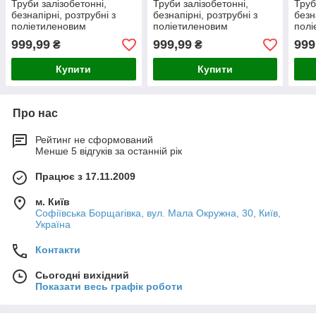
Труби залізобетонні,
Труби залізобетонні,
Труб
безнапірні, розтрубні з
безнапірні, розтрубні з
безн
поліетиленовим
поліетиленовим
полі
облицюванням ТС 140.30-
облицюванням ТС 100.30-
обли
999,99
999,99
999
₴
₴
2-П
3-П
2-П
Купити
Купити
Про нас
Рейтинг не сформований
Менше 5 відгуків за останній рік
Працює з 17.11.2009
м. Київ
Софіївська Борщагівка, вул. Мала Окружна, 30, Київ,
Україна
Контакти
Сьогодні вихідний
Показати весь графік роботи