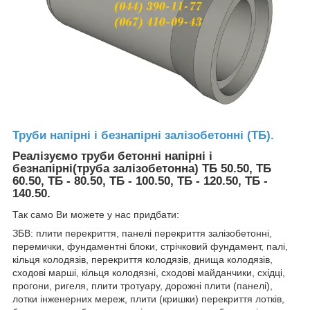
Труби напірні і безнапірні залізобетонні (ТБ).
Реалізуємо труби бетонні напірні і
безнапірні(труба залізобетонна) ТБ 50.50, ТБ
60.50, ТБ - 80.50, ТБ - 100.50, ТБ - 120.50, ТБ -
140.50.
Так само Ви можете у нас придбати:
ЗБВ: плити перекриття, панелі перекриття залізобетонні,
перемички, фундаментні блоки, стрічковий фундамент, палі,
кільця колодязів, перекриття колодязів, днища колодязів,
сходові марші, кільця колодязні, сходові майданчики, східці,
прогони, ригеля, плити тротуару, дорожні плити (панелі),
лотки інженерних мереж, плити (кришки) перекриття лотків,