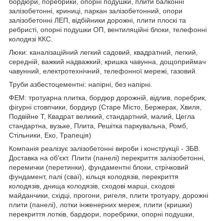
бордюри, поребрики, опорні подушки, плити балконні
залізобетонні, криниці, паркан залізобетонний, опори
залізобетонні ЛЕП, відбійники дорожні, плити плоскі та
ребристі, опорні подушки ОП, вентиляційні блоки, телефонні
колодязі ККС.
Люки: каналізаційний легкий садовий, квадратний, легкий,
середній, важкий надважкий, кришка чавунна, дощоприймач
чавунний, електротехнічний, телефонної мережі, газовий.
Труби азбестоцементні: напірні, без напірні.
ФЕМ: тротуарна плитка, бордюр дорожній, відлив, поребрик,
фігурні стовпчики, бордиур (Старе Місто, Бержерак, Хвиля,
Подвійне Т, Квадрат великий, стандартний, малий, Цегла
стандартна, вузьке, Плита, Решітка паркувальна, Ромб,
Стільники, Еко, Трапеція)
Компанія реалізує залізобетонні вироби і конструкції - ЗБВ.
Доставка на об'єкт. Плити (панелі) перекриття залізобетонні,
перемички (перетинки), фундаментні блоки, стрічковий
фундамент, палі (сваї), кільця колодязів, перекриття
колодязів, днища колодязів, сходові марші, сходові
майданчики, східці, прогони, ригеля, плити тротуару, дорожні
плити (панелі), лотки інженерних мереж, плити (кришки)
перекриття лотків, бардюри, поребрики, опорні подушки,