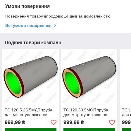
Умови повернення
Повернення товару впродовж 14 днів за домовленістю
Всі умови повернення
Подібні товари компанії
ТС 120.5.25 5МДП труба
ТС 120.30.5МОП труба
ТС 1
для мікротунелювання
для мікротунелювання
для 
999,99
999,99
999
₴
₴