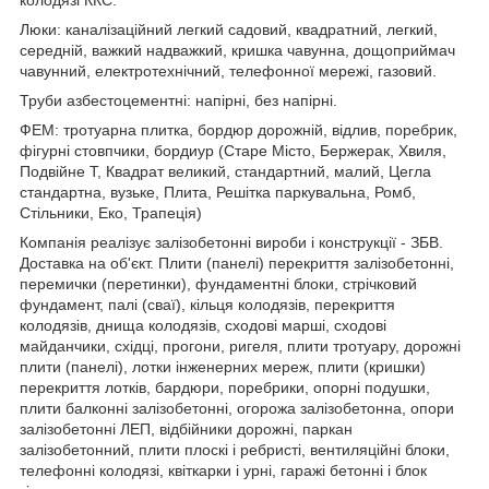
колодязі ККС.
Люки: каналізаційний легкий садовий, квадратний, легкий,
середній, важкий надважкий, кришка чавунна, дощоприймач
чавунний, електротехнічний, телефонної мережі, газовий.
Труби азбестоцементні: напірні, без напірні.
ФЕМ: тротуарна плитка, бордюр дорожній, відлив, поребрик,
фігурні стовпчики, бордиур (Старе Місто, Бержерак, Хвиля,
Подвійне Т, Квадрат великий, стандартний, малий, Цегла
стандартна, вузьке, Плита, Решітка паркувальна, Ромб,
Стільники, Еко, Трапеція)
Компанія реалізує залізобетонні вироби і конструкції - ЗБВ.
Доставка на об'єкт. Плити (панелі) перекриття залізобетонні,
перемички (перетинки), фундаментні блоки, стрічковий
фундамент, палі (сваї), кільця колодязів, перекриття
колодязів, днища колодязів, сходові марші, сходові
майданчики, східці, прогони, ригеля, плити тротуару, дорожні
плити (панелі), лотки інженерних мереж, плити (кришки)
перекриття лотків, бардюри, поребрики, опорні подушки,
плити балконні залізобетонні, огорожа залізобетонна, опори
залізобетонні ЛЕП, відбійники дорожні, паркан
залізобетонний, плити плоскі і ребристі, вентиляційні блоки,
телефонні колодязі, квіткарки і урні, гаражі бетонні і блок