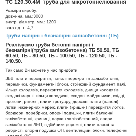
ТС 120.30.4М
труба для мікротоннелювання
Розміри виробу:
довжина, мм.:3000
внутр. діаметр, мм.: 1200
вага од. т.: 4,7
Труби напірні і безнапірні залізобетонні (ТБ).
Реалізуємо труби бетонні напірні і
безнапірні(труба залізобетонна) ТБ 50.50, ТБ
60.50, ТБ - 80.50, ТБ - 100.50, ТБ - 120.50, ТБ -
140.50.
Так само Ви можете у нас придбати:
ЗБВ: плити перекриття, панелі перекриття залізобетонні,
перемички, фундаментні блоки, стрічковий фундамент, палі,
кільця колодязів, перекриття колодязів, днища колодязів,
сходові марші, кільця колодязні, сходові майданчики, східці,
прогони, ригеля, плити тротуару, дорожні плити (панелі),
лотки інженерних мереж, плити (кришки) перекриття лотків,
бордюри, поребрики, опорні подушки, плити балконні
залізобетонні, криниці, паркан залізобетонний, опори
залізобетонні ЛЕП, відбійники дорожні, плити плоскі та
ребристі, опорні подушки ОП, вентиляційні блоки, телефонні