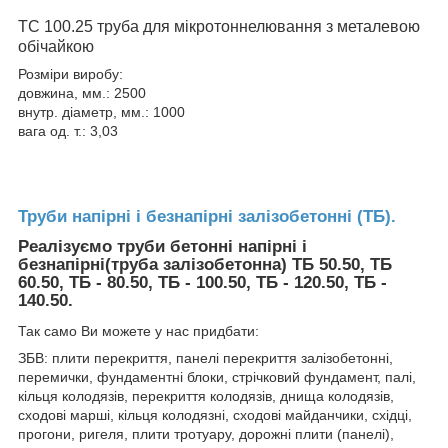
ТC 100.25 труба для мікротоннелювання з металевою
обічайкою
Розміри виробу:
довжина, мм.: 2500
внутр. діаметр, мм.: 1000
вага од. т.: 3,03
Труби напірні і безнапірні залізобетонні (ТБ).
Реалізуємо труби бетонні напірні і
безнапірні(труба залізобетонна) ТБ 50.50, ТБ
60.50, ТБ - 80.50, ТБ - 100.50, ТБ - 120.50, ТБ -
140.50.
Так само Ви можете у нас придбати:
ЗБВ: плити перекриття, панелі перекриття залізобетонні,
перемички, фундаментні блоки, стрічковий фундамент, палі,
кільця колодязів, перекриття колодязів, днища колодязів,
сходові марші, кільця колодязні, сходові майданчики, східці,
прогони, ригеля, плити тротуару, дорожні плити (панелі),