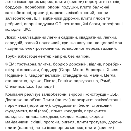
лотки інженерних мереж, плити (кришки) перекриття лотків,
бордюри, поребрики, опорні подушки, плити балконні
залізобетонні, криниці, паркан залізобетонний, опори
залізобетонні ЛЕП, відбійники дорожні, плити плоскі та
ребристі, опорні подушки ОП, вентиляційні блоки, телефонні
колодязі ККС.
Люки: каналізаційний легкий садовий, квадратний, легкий,
середній, важкий надважкий, кришка чавунна, дощоприймач
чавунний, електротехнічний, телефонної мережі, газовий.
Труби азбестоцементні: напірні, без напірні.
ФЕМ: тротуарна плитка, бордюр дорожній, відлив, поребрик,
фігурні стовпчики, бордиур (Старе Місто, Бержерак, Хвиля,
Подвійне Т, Квадрат великий, стандартний, малий, Цегла
стандартна, вузьке, Плита, Решітка паркувальна, Ромб,
Стільники, Еко, Трапеція)
Компанія реалізує залізобетонні вироби і конструкції - ЗБВ.
Доставка на об'єкт. Плити (панелі) перекриття залізобетонні,
перемички (перетинки), фундаментні блоки, стрічковий
фундамент, палі (сваї), кільця колодязів, перекриття
колодязів, днища колодязів, сходові марші, сходові
майданчики, східці, прогони, ригеля, плити тротуару, дорожні
плити (панелі), лотки інженерних мереж, плити (кришки)