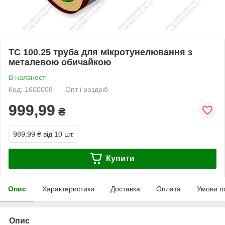
ТC 100.25 труба для мікротунелювання з
металевою обичайкою
В наявності
Код: 1600008
Опт і роздріб
999,99
₴
989,99 ₴
від 10 шт.
Купити
Опис
Характеристики
Доставка
Оплата
Умови п
Опис