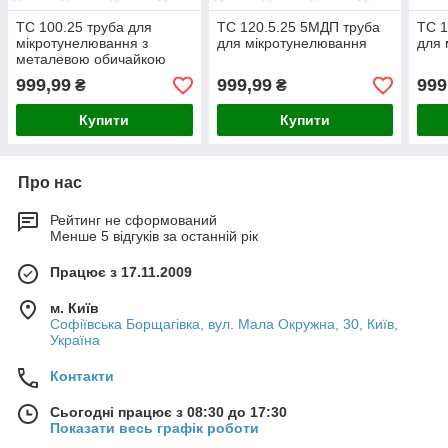
ТC 100.25 труба для
ТС 120.5.25 5МДП труба
ТС 1
мікротунелювання з
для мікротунелювання
для 
металевою обичайкою
999,99
999,99
999
₴
₴
Купити
Купити
Про нас
Рейтинг не сформований
Менше 5 відгуків за останній рік
Працює з 17.11.2009
м. Київ
Софіївська Борщагівка, вул. Мала Окружна, 30, Київ,
Україна
Контакти
Сьогодні працює з 08:30 до 17:30
Показати весь графік роботи