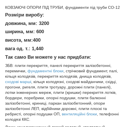
КОВЗАЮЧІ ОПОРИ ПІД ТРУБИ, фундаменти під труби СО-12
Розміри виробу:
довжина, мм: 3200
ширина, мм: 600
висота, мм:400
вага од. т.: 1,440
Так само Ви можете у нас придбати:
ЗБВ: плити перекриття, панелі перекриття залізобетонні,
перемички,
фундаментні блоки
, стрічковий фундамент, палі,
кільця колодязів, перекриття колодязів, днища колодязів,
сходові марші
, кільця колодязні, сходові майданчики, східці,
прогони, ригеля, плити тротуару, дорожні плити (панелі),
лотки інженерних мереж, плити (кришки) перекриття лотків,
бордюри, поребрики, опорні подушки, плити балконні
залізобетонні, криниці, паркан залізобетонний, опори
залізобетонні ЛЕП, відбійники дорожні, плити плоскі та
ребристі, опорні подушки ОП,
вентиляційні блоки
, телефонні
колодязі ККС.