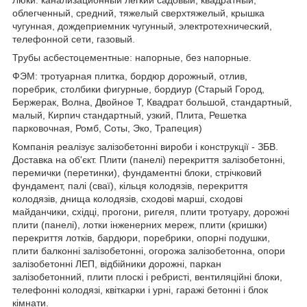
Люки: канализационный легкий садовый, квадратный,
облегченный, средний, тяжелый сверхтяжелый, крышка
чугунная, дождеприемник чугунный, электротехнический,
телефонной сети, газовый.
Трубы асбестоцементные: напорные, без напорные.
ФЭМ: тротуарная плитка, бордюр дорожный, отлив,
поребрик, столбики фигурные, бордиур (Старый Город,
Бержерак, Волна, Двойное Т, Квадрат большой, стандартный,
малый, Кирпич стандартный, узкий, Плита, Решетка
парковочная, Ромб, Соты, Эко, Трапеция)
Компанія реалізує залізобетонні вироби і конструкції - ЗБВ.
Доставка на об'єкт. Плити (панелі) перекриття залізобетонні,
перемички (перетинки), фундаментні блоки, стрічковий
фундамент, палі (сваї), кільця колодязів, перекриття
колодязів, днища колодязів, сходові марші, сходові
майданчики, східці, прогони, ригеля, плити тротуару, дорожні
плити (панелі), лотки інженерних мереж, плити (кришки)
перекриття лотків, бардюри, поребрики, опорні подушки,
плити балконні залізобетонні, огорожа залізобетонна, опори
залізобетонні ЛЕП, відбійники дорожні, паркан
залізобетонний, плити плоскі і ребристі, вентиляційні блоки,
телефонні колодязі, квіткарки і урні, гаражі бетонні і блок
кімнати.