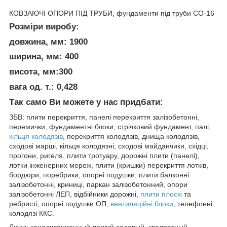
КОВЗАЮЧІ ОПОРИ ПІД ТРУБИ, фундаменти під труби СО-16
Розміри виробу:
довжина, мм: 1900
ширина, мм: 400
висота, мм:300
вага од. т.: 0,428
Так само Ви можете у нас придбати:
ЗБВ: плити перекриття, панелі перекриття залізобетонні,
перемички, фундаментні блоки, стрічковий фундамент, палі,
кільця колодязів
, перекриття колодязів, днища колодязів,
сходові марші, кільця колодязні, сходові майданчики, східці,
прогони, ригеля, плити тротуару, дорожні плити (панелі),
лотки інженерних мереж, плити (кришки) перекриття лотків,
бордюри, поребрики, опорні подушки, плити балконні
залізобетонні, криниці, паркан залізобетонний, опори
залізобетонні ЛЕП, відбійники дорожні,
плити плоскі
та
ребристі, опорні подушки ОП,
вентиляційні блоки
, телефонні
колодязі ККС.