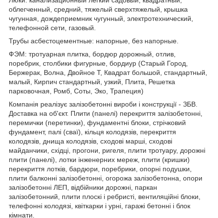
Люки: канализационный легкий садовый, квадратный,
облегченный, средний, тяжелый сверхтяжелый, крышка
чугунная, дождеприемник чугунный, электротехнический,
телефонной сети, газовый.
Трубы асбестоцементные: напорные, без напорные.
ФЭМ: тротуарная плитка, бордюр дорожный, отлив,
поребрик, столбики фигурные, бордиур (Старый Город,
Бержерак, Волна, Двойное Т, Квадрат большой, стандартный,
малый, Кирпич стандартный, узкий, Плита, Решетка
парковочная, Ромб, Соты, Эко, Трапеция)
Компанія реалізує залізобетонні вироби і конструкції - ЗБВ.
Доставка на об'єкт. Плити (панелі) перекриття залізобетонні,
перемички (перетинки), фундаментні блоки, стрічковий
фундамент, палі (сваї), кільця колодязів, перекриття
колодязів, днища колодязів, сходові марші, сходові
майданчики, східці, прогони, ригеля, плити тротуару, дорожні
плити (панелі), лотки інженерних мереж, плити (кришки)
перекриття лотків, бардюри, поребрики, опорні подушки,
плити балконні залізобетонні, огорожа залізобетонна, опори
залізобетонні ЛЕП, відбійники дорожні, паркан
залізобетонний, плити плоскі і ребристі, вентиляційні блоки,
телефонні колодязі, квіткарки і урні, гаражі бетонні і блок
кімнати.