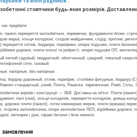
арканів та віноградників .
ізобетонні стовпчики будь-яких розмірів. Доставляє
 нас придбати:
, панелі перекриття залізобетонні, перемички, фундаментні блоки, стріч
ові марші, кільця колодязні, сходові майданчики, східці, прогони, ригеля
 перекриття лотків, бордюри, поребрики, опорні подушки, плити балконні 
дбійники дорожні, плити плоскі та ребристі, опорні подушки ОП, вентиляц
ый легкий садовый, квадратный, облегченный, средний, тяжелый сверхт
телефонной сети, газовый.
ные: напорные, без напорные.
ка, бордюр дорожный, отлив, поребрик, столбики фигурные, бордиур (С
Кирпич стандартный, узкий, Плита, Решетка парковочная, Ромб, Соты, Э
ізобетонні вироби і конструкції ― ЗБВ. Доставка на об'єкт. Плити (панел
дамент, палі (сваї), кільця колодязів, перекриття колодязів, днища колод
у, дорожні плити (панелі), лотки інженерних мереж, плити (кришки) пере
і, огорожа залізобетонна, опори залізобетонні ЛЕП, відбійники дорожні, п
язі, квіткарки і урні, гаражі бетонні і блок кімнати.
я замовлення