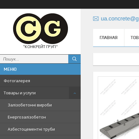
ua.concrete@g
ГЛАВНАЯ
ТОВ
"КОНКРЕЙТ ГРУП"
Фотогалерея
Товары и услуги
Залізобетонні вироби
Енергозалізобетон
Азбестоцементні труби