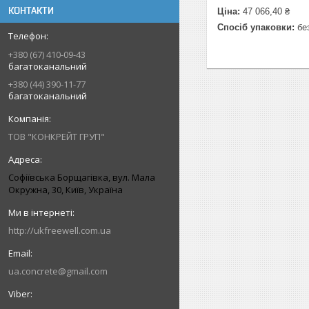
КОНТАКТИ
Ціна:
47 066,40 ₴
Спосіб упаковки:
без
+380 (67) 410-09-43
багатоканальний
+380 (44) 390-11-77
багатоканальний
ТОВ "КОНКРЕЙТ ГРУП"
Софіївська Борщагівка, вул. Мала
Окружна, 30, Київ, Україна
http://ukfreewell.com.ua
ua.concrete@gmail.com