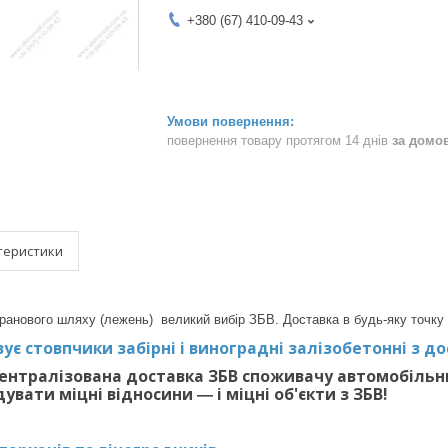
+380 (67) 410-09-43
повернення товару протягом 14 днів
за домо
теристики
дкранового шляху (лежень) великий вибір ЗБВ. Доставка в будь-яку точку 
ує стовпчики забірні і виноградні залізобетонні з дос
ентралізована доставка ЗБВ споживачу автомобільн
вати міцні відносини ― і міцні об'єкти з ЗБВ!