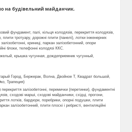
мо на будівельний майданчик.
ковий фундамент, палі, кільця колодязів, перекриття колодязів,
, плити тротуару, дорожні плити (панелі), лотки інженерних
залізобетонні, криниці, паркан залізобетонний, опори
ійні блоки, телефонні колодязі ККС.
яжелый, крышка чугунная, дождеприемник чугунный,
тарый Город, Бержерак, Волна, Двойное Т, Квадрат большой,
ко, Трапеция)
і) перекриття залізобетонні, перемички (перетинки), фундаментні
язів, сходові марші, сходові майданчики, східці, прогони,
криття лотків, бардюри, поребрики, опорні подушки, плити
аркан залізобетонний, плити плоскі і ребристі, вентиляційні