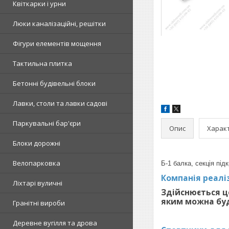
Квіткарки і урни
Люки каналізаційні, решітки
Фігури елементів мощення
Тактильна плитка
Бетонні будівельні блоки
Лавки, столи та лавки садові
Паркувальні бар'єри
Опис
Харак
Блоки дорожні
Велопарковка
Б-1 балка, секція пі
Компанія реаліз
Ліхтарі вуличні
Здійснюється ц
яким можна буду
Гранітні вироби
Деревне вугілля та дрова