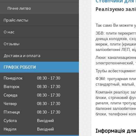
Стовпчики для п
Пічне литво
Реалізуємо зал
Прайс-листы
Так само Ви можете у
О нас
ЗБВ: плити перекриття
днища колодязів, сход
Отзывы
мереж, плити (кришки)
залізобетонні ЛЕП, ві
Доставка и оплата
Люки: канализационн
электротехнический, 
ГРАФІК РОБОТИ
Трубы асбестоцемент
Понеділок
08:30
17:30
ФЭМ: тротуарная плит
стандартный, малый, 
Вівторок
08:30
17:30
Компанія реалізує зал
Середа
08:30
17:30
блоки, стрічковий фун
ригеля, плити тротуар
Четвер
08:30
17:30
балконні залізобетонн
Пʼятниця
08:30
17:30
блоки, телефонні колод
Субота
Вихідний
Неділя
Вихідний
Інформація дл