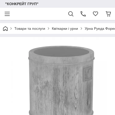
"КОНКРЕЙТ ГРУП"
Товари та послуги
Квіткарки і урни
Урна Руеда Форе