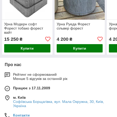
Урна Модерн софт
Урна Руеда Форест
Урна
Форест тобако форест
сільвер форест
фор
вайт
15 250
4 200
4 2
₴
₴
Купити
Купити
Про нас
Рейтинг не сформований
Менше 5 відгуків за останній рік
Працює з 17.11.2009
м. Київ
Софіївська Борщагівка, вул. Мала Окружна, 30, Київ,
Україна
Контакти