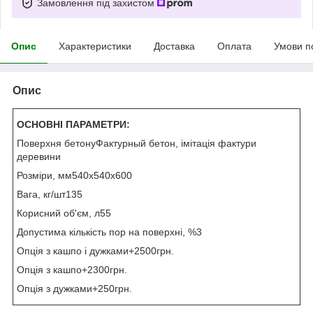
Замовлення під захистом
Опис
Характеристики
Доставка
Оплата
Умови п
Опис
ОСНОВНІ ПАРАМЕТРИ:
Поверхня бетонуФактурный бетон, імітація фактури
деревини
Розміри, мм540х540х600
Вага, кг/шт135
Корисний об'єм, л55
Допустима кількість пор на поверхні, %3
Опція з кашпо і дужками+2500грн.
Опція з кашпо+2300грн.
Опція з дужками+250грн.