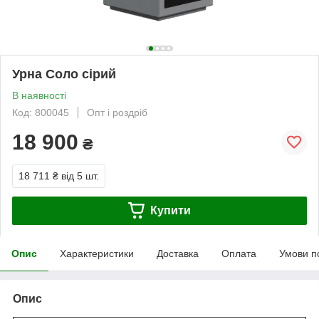
Урна Соло сірий
В наявності
Код: 800045
Опт і роздріб
18 900
₴
18 711 ₴
від 5 шт.
Купити
Опис
Характеристики
Доставка
Оплата
Умови п
Опис