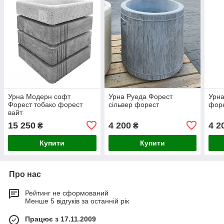
Урна Модерн софт
Урна Руеда Форест
Урна
Форест тобако форест
сільвер форест
фор
вайт
15 250
4 200
4 2
₴
₴
Купити
Купити
Про нас
Рейтинг не сформований
Менше 5 відгуків за останній рік
Працює з 17.11.2009