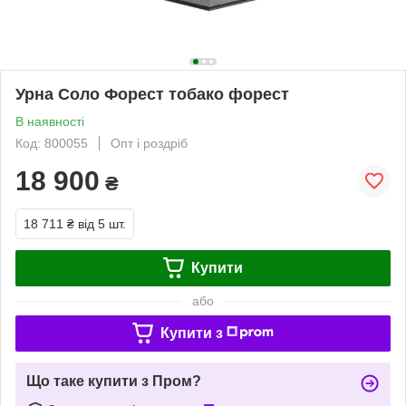
Урна Соло Форест тобако форест
В наявності
Код: 800055
Опт і роздріб
18 900
₴
18 711 ₴
від 5 шт.
Купити
або
Купити з
Що таке купити з Пром?