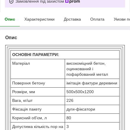
Замовлення під захистом
Опис
Характеристики
Доставка
Оплата
Умови п
Опис
ОСНОВНІ ПАРАМЕТРИ:
Матеріал
високоміцний бетон,
оцинкований і
пофарбований метал
Поверхня бетону
імітація фактури деревини
Розміри, мм
500х500х1200
Вага, кг/шт
226
Фіксація пакету
дуги-фіксатори
Корисний об'єм, л
80
Допустима кількість пор на
3