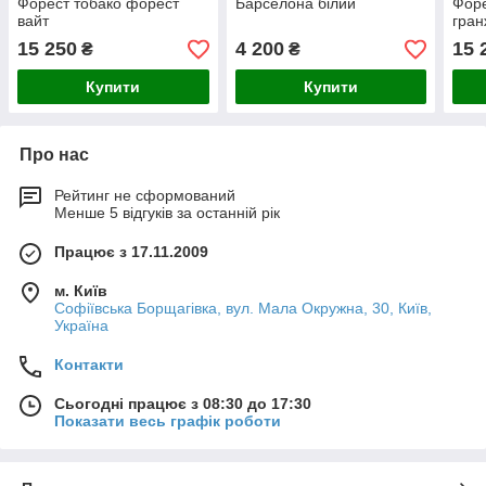
Форест тобако форест
Барселона білий
Форе
вайт
гран
15 250
4 200
15 
₴
₴
Купити
Купити
Про нас
Рейтинг не сформований
Менше 5 відгуків за останній рік
Працює з 17.11.2009
м. Київ
Софіївська Борщагівка, вул. Мала Окружна, 30, Київ,
Україна
Контакти
Сьогодні працює з 08:30 до 17:30
Показати весь графік роботи