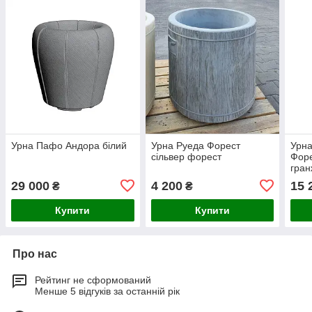
Урна Пафо Андора білий
Урна Руеда Форест
Урн
сільвер форест
Форе
гран
29 000
4 200
15 
₴
₴
Купити
Купити
Про нас
Рейтинг не сформований
Менше 5 відгуків за останній рік