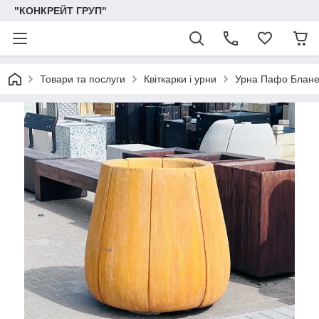
"КОНКРЕЙТ ГРУП"
Товари та послуги
Квіткарки і урни
Урна Пафо Блане