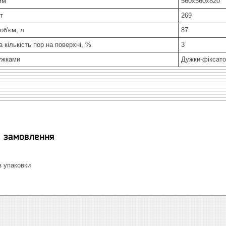
мм
560х560х820
т
269
об'єм, л
87
 кількість пор на поверхні, %
3
ужками
Дужки-фіксат
я замовлення
 упаковки