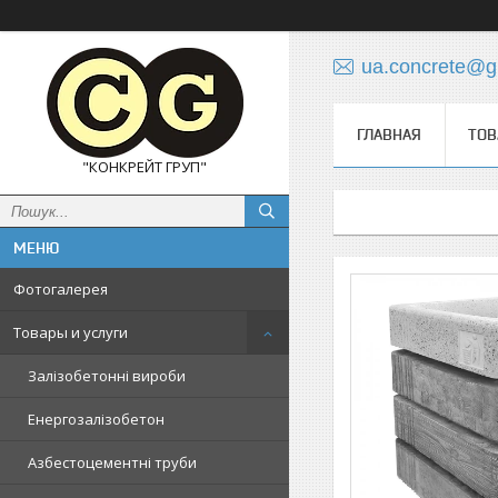
ua.concrete@g
ГЛАВНАЯ
ТОВ
"КОНКРЕЙТ ГРУП"
Фотогалерея
Товары и услуги
Залізобетонні вироби
Енергозалізобетон
Азбестоцементні труби