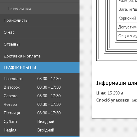
Розміри, 
Пічне литво
Вага, кг/ш
Корисний 
Прайс-листы
Допустима
О нас
Опція з д
Отзывы
Доставка и оплата
ГРАФІК РОБОТИ
Понеділок
08:30
17:30
Інформація дл
Вівторок
08:30
17:30
Ціна:
15 250 ₴
Середа
08:30
17:30
Спосіб упаковки:
без
Четвер
08:30
17:30
Пʼятниця
08:30
17:30
Субота
Вихідний
Неділя
Вихідний