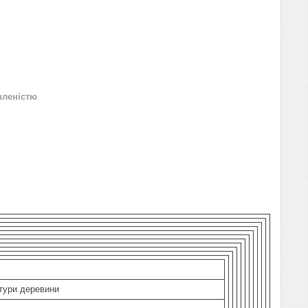
вленістю
тури деревини