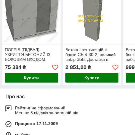
ПОГРІБ (ПІДВАЛ)
Бетонні вентиляційні
Бето
УКРИТТЯ БЕТОНИЙ ІЗ
блоки СБ 4-30-2, великий
блок
БОКОВИМ ВХОДОМ.
вибір ЗБВ. Доставка в
вибі
Доставка в будь-яку точку
будь-яку точку України.
будь
75 384
2 851,20
999
₴
₴
України.
Купити
Купити
Про нас
Рейтинг не сформований
Менше 5 відгуків за останній рік
Працює з 17.11.2009
м. Київ