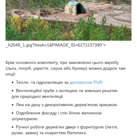
_h2048_1.jpg?fresh=1&PIMAGE_ID=6271137390">
Крім основного комплекту, при замовленні цього виробу
(льох, погріб, укриття, сауна або бункер) можна додати такі
опції:
Тепло- та гідроізоляцію за
допомогою PUR.
Вентиляційні труби з ізоляцією та зовнішні решітки
для природної вентиляції.
Люк на даху з декоративною дерев’яною кришкою.
Оздоблення фасаду і стін білою вапняною
штукатуркою.
Ручної роботи дерев’яні двері з фурнітурою (петлі,
ручки, замки) та покриттям Remmers.