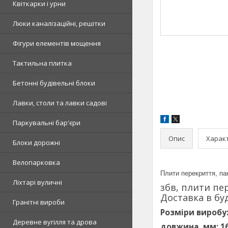
Квіткарки і урни
Люки каналізаційні, решітки
Фігури елементів мощення
Тактильна плитка
Бетонні будівельні блоки
Лавки, столи та лавки садові
Паркувальні бар'єри
Опис
Харак
Блоки дорожні
Велопарковка
Плити перекриття, пан
Ліхтарі вуличні
збв, плити пер
Доставка в бу
Гранітні вироби
Розміри виробу
Деревне вугілля та дрова
довжина, мм: 1