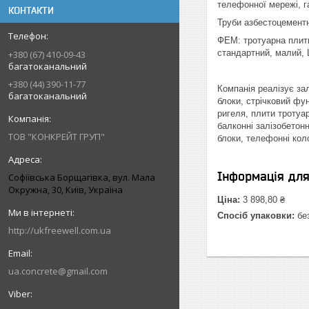
телефонної мережі, г
КОНТАКТИ
Труби азбестоцементні:
ФЕМ: тротуарна плитк
стандартний, малий, 
+380 (67) 410-09-43
багатоканальний
+380 (44) 390-11-77
Компанія реалізує зал
багатоканальний
блоки, стрічковий фун
ригеля, плити тротуар
балконні залізобетонн
ТОВ "КОНКРЕЙТ ГРУП"
блоки, телефонні колод
Інформація дл
Софіївська Борщагівка, вул. Мала
Окружна, 30, Київ, Україна
Ціна:
3 898,80 ₴
Спосіб упаковки:
без
http://ukfreewell.com.ua
ua.concrete@gmail.com