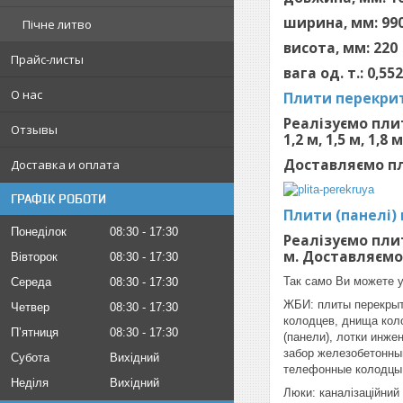
ширина, мм: 99
Пічне литво
висота, мм: 220
Прайс-листы
вага од. т.: 0,55
О нас
Плити перекрит
Реалізуємо плит
Отзывы
1,2 м, 1,5 м, 1,8 м
Доставляємо пл
Доставка и оплата
ГРАФІК РОБОТИ
Плити (панелі)
Понеділок
08:30
17:30
Реалізуємо плит
м. Доставляємо
Вівторок
08:30
17:30
Так само Ви можете у
Середа
08:30
17:30
ЖБИ: плиты перекрыт
Четвер
08:30
17:30
колодцев, днища кол
Пʼятниця
08:30
17:30
(панели), лотки инже
забор железобетонны
Субота
Вихідний
телефонные колодцы
Неділя
Вихідний
Люки: каналізаційний