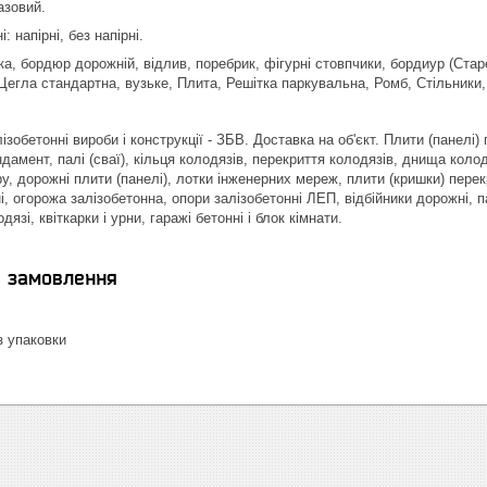
азовий.
 напірні, без напірні.
а, бордюр дорожній, відлив, поребрик, фігурні стовпчики, бордиур (Стар
Цегла стандартна, вузьке, Плита, Решітка паркувальна, Ромб, Стільники, 
ізобетонні вироби і конструкції - ЗБВ. Доставка на об'єкт. Плити (панелі
дамент, палі (сваї), кільця колодязів, перекриття колодязів, днища колод
у, дорожні плити (панелі), лотки інженерних мереж, плити (кришки) пере
і, огорожа залізобетонна, опори залізобетонні ЛЕП, відбійники дорожні, п
язі, квіткарки і урни, гаражі бетонні і блок кімнати.
я замовлення
 упаковки