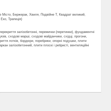
е Місто, Бержерак, Хвиля, Подвійне Т, Квадрат великий,
Еко, Трапеція)
) перекриття залізобетонні, перемички (перетинки), фундаментні
язів, сходові марші, сходові майданчики, східці, прогони,
криття лотків, бордюри, поребрики, опорні подушки, плити
аркан залізобетонний, плити плоскі і ребристі, вентиляційні