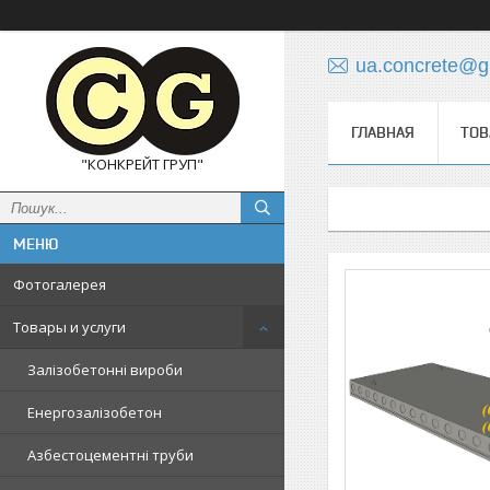
ua.concrete@g
ГЛАВНАЯ
ТОВ
"КОНКРЕЙТ ГРУП"
Фотогалерея
Товары и услуги
Залізобетонні вироби
Енергозалізобетон
Азбестоцементні труби