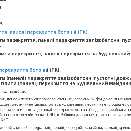
0
25
тя, панелі перекриття бетонні (ПК)
.
и перекриття, панелі перекриття залізобетонні пустот
.
ити перекриття, панелі перекриття на будівельний
 перекриття бетонн
і (ПК).
и (панелі) перекриття залізобетонні пустотні довжиною
 плити (панелі) перекриття на будівельний майданч
 нас придбати:
ия, панели перекрытия железобетонные, перемычки, фундаментные блок
одцев, лестничные марши, кольца колодезные, лестничные площадки, ст
нерных сетей, плиты (крышки) перекрытия лотков, бордюры, поребрики,
й, опоры железобетонные ЛЭП, отбойники дорожные, плиты плоские и р
 ККС.
 легкий садовий, квадратний, легкий, середній, важкий надважкий, криш