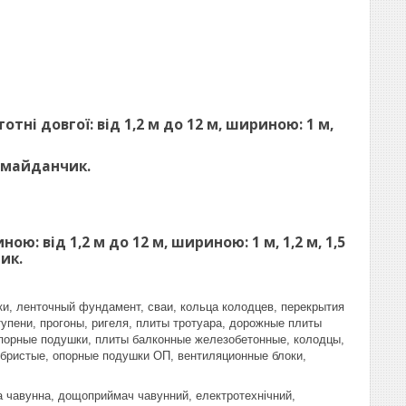
ні довгої: від 1,2 м до 12 м, шириною: 1 м,
 майданчик.
: від 1,2 м до 12 м, шириною: 1 м, 1,2 м, 1,5
ик.
и, ленточный фундамент, сваи, кольца колодцев, перекрытия
упени, прогоны, ригеля, плиты тротуара, дорожные плиты
 опорные подушки, плиты балконные железобетонные, колодцы,
ебристые, опорные подушки ОП, вентиляционные блоки,
ка чавунна, дощоприймач чавунний, електротехнічний,