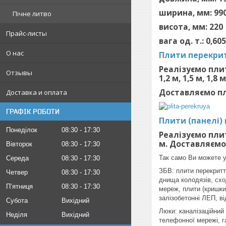
ширина, мм: 99
Пічне литво
висота, мм: 220
Прайс-листы
вага од. т.: 0,605
О нас
Плити перекрит
Реалізуємо плит
Отзывы
1,2 м, 1,5 м, 1,8 м
Доставляємо пл
Доставка и оплата
ГРАФІК РОБОТИ
Плити (панелі)
Понеділок
08:30
17:30
Реалізуємо плит
м. Доставляємо
Вівторок
08:30
17:30
Так само Ви можете у
Середа
08:30
17:30
ЗБВ: плити перекриття
Четвер
08:30
17:30
днища колодязів, сход
Пʼятниця
08:30
17:30
мереж, плити (кришки)
залізобетонні ЛЕП, ві
Субота
Вихідний
Люки: каналізаційний
Неділя
Вихідний
телефонної мережі, г