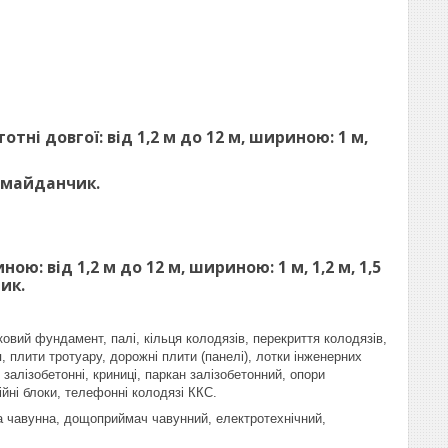
ні довгої: від 1,2 м до 12 м, шириною: 1 м,
 майданчик.
: від 1,2 м до 12 м, шириною: 1 м, 1,2 м, 1,5
ик.
ковий фундамент, палі, кільця колодязів, перекриття колодязів,
, плити тротуару, дорожні плити (панелі), лотки інженерних
залізобетонні, криниці, паркан залізобетонний, опори
ійні блоки, телефонні колодязі ККС.
ка чавунна, дощоприймач чавунний, електротехнічний,