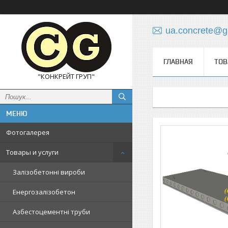
ua.concrete@g
ГЛАВНАЯ
ТОВ
"КОНКРЕЙТ ГРУП"
Фотогалерея
Товары и услуги
Залізобетонні вироби
Енергозалізобетон
Азбестоцементні труби