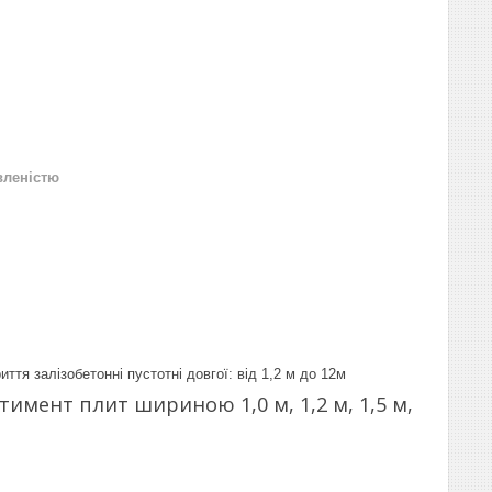
вленістю
ття залізобетонні пустотні довгої: від 1,2 м до 12м
имент плит шириною 1,0 м, 1,2 м, 1,5 м,