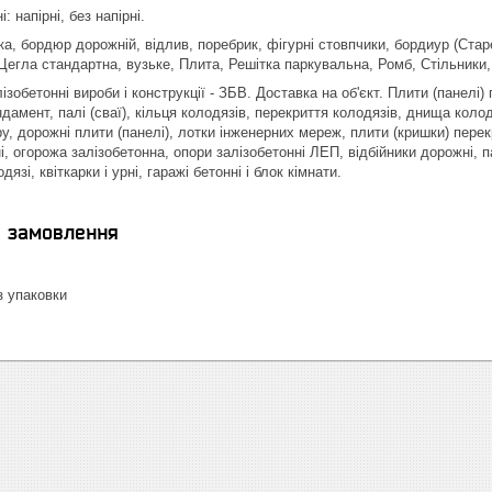
 напірні, без напірні.
а, бордюр дорожній, відлив, поребрик, фігурні стовпчики, бордиур (Стар
Цегла стандартна, вузьке, Плита, Решітка паркувальна, Ромб, Стільники, 
ізобетонні вироби і конструкції - ЗБВ. Доставка на об'єкт. Плити (панелі
дамент, палі (сваї), кільця колодязів, перекриття колодязів, днища колод
у, дорожні плити (панелі), лотки інженерних мереж, плити (кришки) пере
і, огорожа залізобетонна, опори залізобетонні ЛЕП, відбійники дорожні, п
язі, квіткарки і урні, гаражі бетонні і блок кімнати.
я замовлення
 упаковки