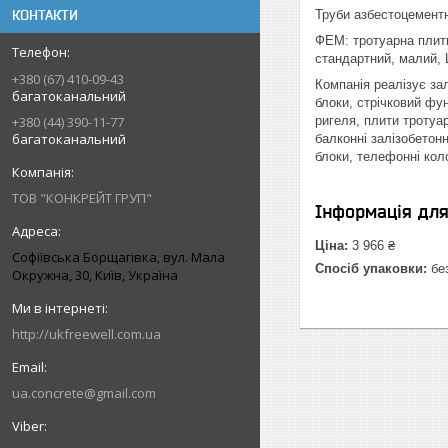
КОНТАКТИ
Труби азбестоцементні:
ФЕМ: тротуарна плитк
стандартний, малий, 
+380 (67) 410-09-43
Компанія реалізує зал
багатоканальний
блоки, стрічковий фун
ригеля, плити тротуар
+380 (44) 390-11-77
багатоканальний
балконні залізобетонн
блоки, телефонні колод
ТОВ "КОНКРЕЙТ ГРУП"
Інформація дл
Ціна:
3 966 ₴
Софіївська Борщагівка, вул. Мала
Спосіб упаковки:
без
Окружна, 30, Київ, Україна
http://ukfreewell.com.ua
ua.concrete@gmail.com