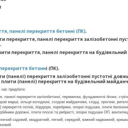
0
тя, панелі перекриття бетонні (ПК)
.
и перекриття, панелі перекриття залізобетонні пустот
.
ити перекриття, панелі перекриття на будівельний
 перекриття бетонн
і (ПК).
и (панелі) перекриття залізобетонні пустотні довжиною
 плити (панелі) перекриття на будівельний майданч
 нас придбати:
, панелі перекриття залізобетонні, перемички, фундаментні блоки, стріч
ові марші, кільця колодязні, сходові майданчики, східці, прогони, ригеля
 перекриття лотків, бордюри, поребрики, опорні подушки, плити балконні 
дбійники дорожні, плити плоскі та ребристі, опорні подушки ОП, вентиляц
 легкий садовий, квадратний, легкий, середній, важкий надважкий, криш
азовий.