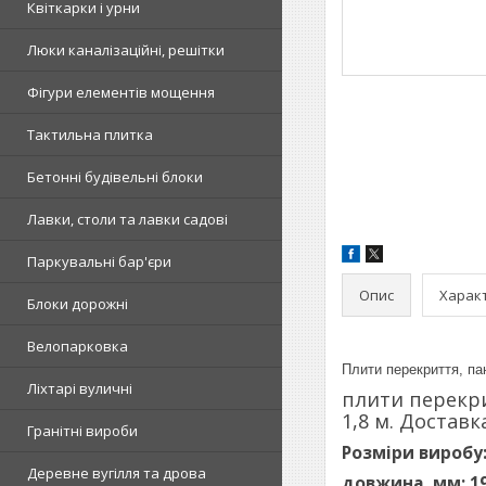
Квіткарки і урни
Люки каналізаційні, решітки
Фігури елементів мощення
Тактильна плитка
Бетонні будівельні блоки
Лавки, столи та лавки садові
Паркувальні бар'єри
Опис
Харак
Блоки дорожні
Велопарковка
Плити перекриття, пан
Ліхтарі вуличні
плити перекри
1,8 м. Доставк
Гранітні вироби
Розміри виробу
Деревне вугілля та дрова
довжина, мм: 1