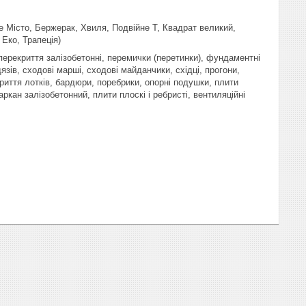
е Місто, Бержерак, Хвиля, Подвійне Т, Квадрат великий,
Еко, Трапеція)
) перекриття залізобетонні, перемички (перетинки), фундаментні
язів, сходові марші, сходові майданчики, східці, прогони,
криття лотків, бардюри, поребрики, опорні подушки, плити
аркан залізобетонний, плити плоскі і ребристі, вентиляційні