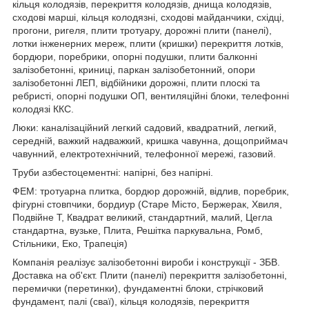
кільця колодязів, перекриття колодязів, днища колодязів,
сходові марші, кільця колодязні, сходові майданчики, східці,
прогони, ригеля, плити тротуару, дорожні плити (панелі),
лотки інженерних мереж, плити (кришки) перекриття лотків,
бордюри, поребрики, опорні подушки, плити балконні
залізобетонні, криниці, паркан залізобетонний, опори
залізобетонні ЛЕП, відбійники дорожні, плити плоскі та
ребристі, опорні подушки ОП, вентиляційні блоки, телефонні
колодязі ККС.
Люки: каналізаційний легкий садовий, квадратний, легкий,
середній, важкий надважкий, кришка чавунна, дощоприймач
чавунний, електротехнічний, телефонної мережі, газовий.
Труби азбестоцементні: напірні, без напірні.
ФЕМ: тротуарна плитка, бордюр дорожній, відлив, поребрик,
фігурні стовпчики, бордиур (Старе Місто, Бержерак, Хвиля,
Подвійне Т, Квадрат великий, стандартний, малий, Цегла
стандартна, вузьке, Плита, Решітка паркувальна, Ромб,
Стільники, Еко, Трапеція)
Компанія реалізує залізобетонні вироби і конструкції - ЗБВ.
Доставка на об'єкт. Плити (панелі) перекриття залізобетонні,
перемички (перетинки), фундаментні блоки, стрічковий
фундамент, палі (сваї), кільця колодязів, перекриття