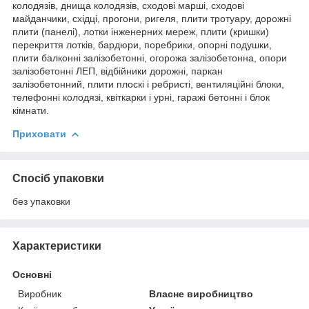
колодязів, днища колодязів, сходові марші, сходові
майданчики, східці, прогони, ригеля, плити тротуару, дорожні
плити (панелі), лотки інженерних мереж, плити (кришки)
перекриття лотків, бардюри, поребрики, опорні подушки,
плити балконні залізобетонні, огорожа залізобетонна, опори
залізобетонні ЛЕП, відбійники дорожні, паркан
залізобетонний, плити плоскі і ребристі, вентиляційні блоки,
телефонні колодязі, квіткарки і урні, гаражі бетонні і блок
кімнати.
Приховати
Спосіб упаковки
без упаковки
Характеристики
Основні
Виробник
Власне виробництво