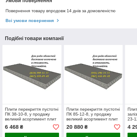
Умови повернення
Повернення товару впродовж 14 днів за домовленістю
Всі умови повернення
Подібні товари компанії
Плити перекриття пустотні
Плити перекриття пустотні
Плит
ПК 38-10-8, у продажу
ПК 85-12-8, у продажу
залі
великий асортимент плит
великий асортимент плит
23-1
шириною 1,0 м, 1,2 м, 1,5
шириною 1,0 м, 1,2 м, 1,5
вели
6 468
20 880
4 2
₴
₴
м, 1,8 м.
м, 1,8 м.
шири