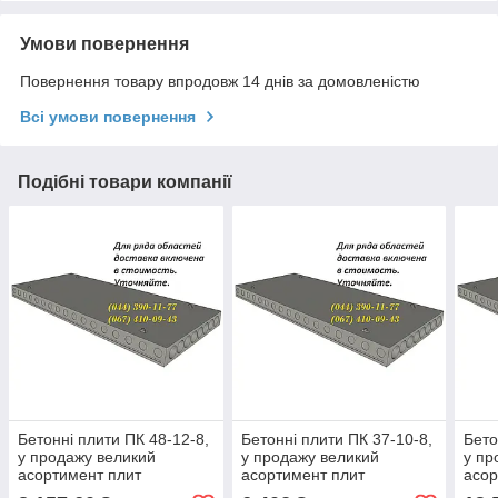
Умови повернення
Повернення товару впродовж 14 днів за домовленістю
Всі умови повернення
Подібні товари компанії
Бетонні плити ПК 48-12-8,
Бетонні плити ПК 37-10-8,
Бето
у продажу великий
у продажу великий
у пр
асортимент плит
асортимент плит
асор
шириною 1,0 м, 1,2 м, 1,5
шириною 1,0 м, 1,2 м, 1,5
шири