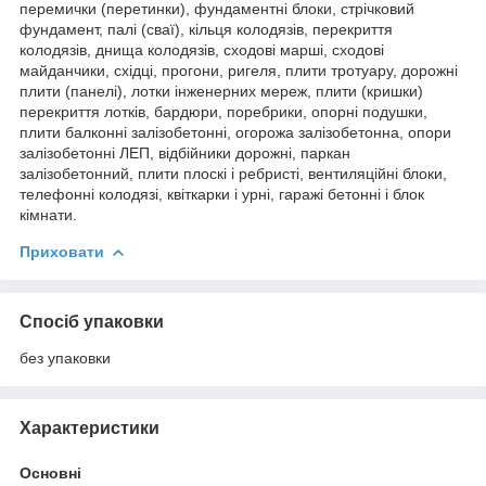
перемички (перетинки), фундаментні блоки, стрічковий
фундамент, палі (сваї), кільця колодязів, перекриття
колодязів, днища колодязів, сходові марші, сходові
майданчики, східці, прогони, ригеля, плити тротуару, дорожні
плити (панелі), лотки інженерних мереж, плити (кришки)
перекриття лотків, бардюри, поребрики, опорні подушки,
плити балконні залізобетонні, огорожа залізобетонна, опори
залізобетонні ЛЕП, відбійники дорожні, паркан
залізобетонний, плити плоскі і ребристі, вентиляційні блоки,
телефонні колодязі, квіткарки і урні, гаражі бетонні і блок
кімнати.
Приховати
Спосіб упаковки
без упаковки
Характеристики
Основні