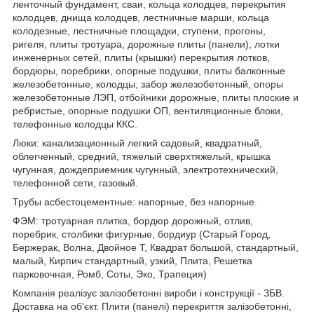
ленточный фундамент, сваи, кольца колодцев, перекрытия
колодцев, днища колодцев, лестничные марши, кольца
колодезные, лестничные площадки, ступени, прогоны,
ригеля, плиты тротуара, дорожные плиты (панели), лотки
инженерных сетей, плиты (крышки) перекрытия лотков,
бордюры, поребрики, опорные подушки, плиты балконные
железобетонные, колодцы, забор железобетонный, опоры
железобетонные ЛЭП, отбойники дорожные, плиты плоские и
ребристые, опорные подушки ОП, вентиляционные блоки,
телефонные колодцы ККС.
Люки: канализационный легкий садовый, квадратный,
облегченный, средний, тяжелый сверхтяжелый, крышка
чугунная, дождеприемник чугунный, электротехнический,
телефонной сети, газовый.
Трубы асбестоцементные: напорные, без напорные.
ФЭМ: тротуарная плитка, бордюр дорожный, отлив,
поребрик, столбики фигурные, бордиур (Старый Город,
Бержерак, Волна, Двойное Т, Квадрат большой, стандартный,
малый, Кирпич стандартный, узкий, Плита, Решетка
парковочная, Ромб, Соты, Эко, Трапеция)
Компанія реалізує залізобетонні вироби і конструкції - ЗБВ.
Доставка на об'єкт. Плити (панелі) перекриття залізобетонні,