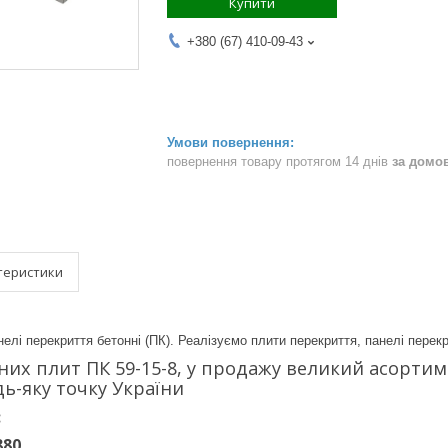
Купити
+380 (67) 410-09-43
повернення товару протягом 14 днів
за домо
теристики
елі перекриття бетонні (ПК). Реалізуємо плити перекриття, панелі перекри
их плит ПК 59-15-8, у продажу великий асортимен
дь-яку точку України
:
880