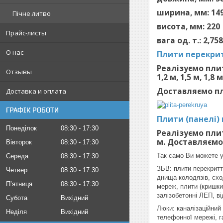
ширина, мм: 14
Пічне литво
висота, мм: 220
Прайс-листы
вага од. т.: 2,7
О нас
Плити перекрит
Реалізуємо плит
Отзывы
1,2 м, 1,5 м, 1,8 м
Доставляємо пл
Доставка и оплата
ГРАФІК РОБОТИ
Плити (панелі)
Понеділок
08:30
17:30
Реалізуємо плит
м. Доставляємо
Вівторок
08:30
17:30
Так само Ви можете у
Середа
08:30
17:30
ЗБВ: плити перекриття
Четвер
08:30
17:30
днища колодязів, сход
Пʼятниця
08:30
17:30
мереж, плити (кришки)
залізобетонні ЛЕП, ві
Субота
Вихідний
Люки: каналізаційний
Неділя
Вихідний
телефонної мережі, г