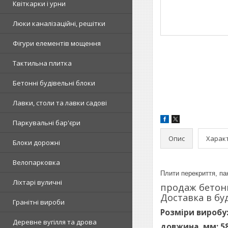
Квіткарки і урни
Люки каналізаційні, решітки
Фігури елементів мощення
Тактильна плитка
Бетонні будівельні блоки
Лавки, столи та лавки садові
Паркувальні бар'єри
Опис
Харак
Блоки дорожні
Велопарковка
Плити перекриття, пан
Ліхтарі вуличні
продаж бетонн
Доставка в бу
Гранітні вироби
Розміри виробу
Деревне вугілля та дрова
довжина, мм: 5