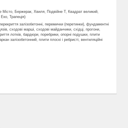
е Місто, Бержерак, Хвиля, Подвійне Т, Квадрат великий,
Еко, Трапеція)
) перекриття залізобетонні, перемички (перетинки), фундаментні
язів, сходові марші, сходові майданчики, східці, прогони,
криття лотків, бардюри, поребрики, опорні подушки, плити
аркан залізобетонний, плити плоскі і ребристі, вентиляційні