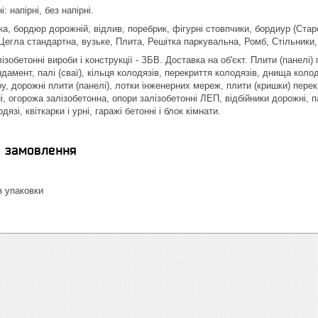
 напірні, без напірні.
а, бордюр дорожній, відлив, поребрик, фігурні стовпчики, бордиур (Стар
Цегла стандартна, вузьке, Плита, Решітка паркувальна, Ромб, Стільники, 
ізобетонні вироби і конструкції - ЗБВ. Доставка на об'єкт. Плити (панелі
дамент, палі (сваї), кільця колодязів, перекриття колодязів, днища колод
у, дорожні плити (панелі), лотки інженерних мереж, плити (кришки) пере
і, огорожа залізобетонна, опори залізобетонні ЛЕП, відбійники дорожні, п
язі, квіткарки і урні, гаражі бетонні і блок кімнати.
я замовлення
 упаковки