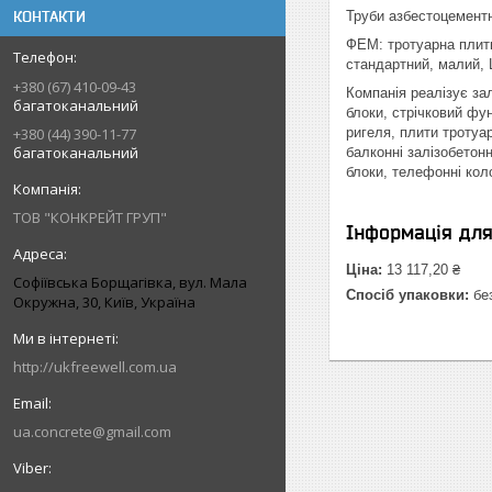
КОНТАКТИ
Труби азбестоцементні:
ФЕМ: тротуарна плитк
стандартний, малий, 
+380 (67) 410-09-43
Компанія реалізує зал
багатоканальний
блоки, стрічковий фун
ригеля, плити тротуар
+380 (44) 390-11-77
багатоканальний
балконні залізобетонн
блоки, телефонні колод
ТОВ "КОНКРЕЙТ ГРУП"
Інформація дл
Ціна:
13 117,20 ₴
Софіївська Борщагівка, вул. Мала
Спосіб упаковки:
без
Окружна, 30, Київ, Україна
http://ukfreewell.com.ua
ua.concrete@gmail.com