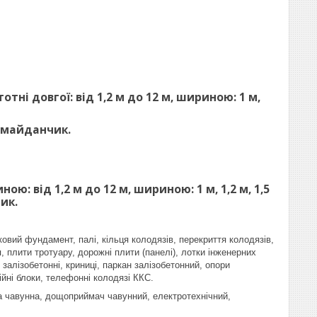
ні довгої: від 1,2 м до 12 м, шириною: 1 м,
 майданчик.
: від 1,2 м до 12 м, шириною: 1 м, 1,2 м, 1,5
ик.
ковий фундамент, палі, кільця колодязів, перекриття колодязів,
, плити тротуару, дорожні плити (панелі), лотки інженерних
залізобетонні, криниці, паркан залізобетонний, опори
ійні блоки, телефонні колодязі ККС.
ка чавунна, дощоприймач чавунний, електротехнічний,