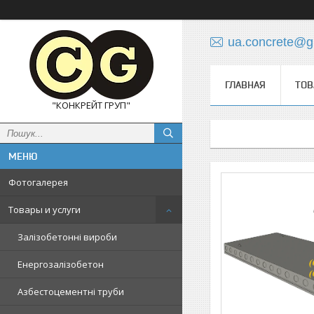
ua.concrete@g
ГЛАВНАЯ
ТОВ
"КОНКРЕЙТ ГРУП"
Фотогалерея
Товары и услуги
Залізобетонні вироби
Енергозалізобетон
Азбестоцементні труби