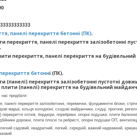
90
5833333333333
тя, панелі перекриття бетонні (ПК)
.
и перекриття, панелі перекриття залізобетонні пустот
.
ити перекриття, панелі перекриття на будівельний
 перекриття бетонн
і (ПК).
и (панелі) перекриття залізобетонні пустотні довжиною
 плити (панелі) перекриття на будівельний майданч
 нас придбати:
, панелі перекриття залізобетонні, перемички, фундаментні блоки, стріч
ові марші, кільця колодязні, сходові майданчики, східці, прогони, ригеля
 перекриття лотків, бордюри, поребрики, опорні подушки, плити балконні 
дбійники дорожні, плити плоскі та ребристі, опорні подушки ОП, вентиляц
 легкий садовий, квадратний, легкий, середній, важкий надважкий, криш
азовий.