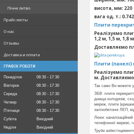
висота, мм: 220
Пічне литво
вага од. т.: 0.74
Прайс-листы
Плити перекрит
О нас
Реалізуємо плит
1,2 м, 1,5 м, 1,8 м
Отзывы
Доставляємо пл
Доставка и оплата
Плити (панелі)
ГРАФІК РОБОТИ
Реалізуємо плит
м. Доставляємо
Понеділок
08:30
17:30
Вівторок
08:30
17:30
Так само Ви можете у
ЗБВ: плити перекриття
Середа
08:30
17:30
днища колодязів, сход
Четвер
08:30
17:30
мереж, плити (кришки)
залізобетонні ЛЕП, ві
Пʼятниця
08:30
17:30
Люки: каналізаційний
Субота
Вихідний
телефонної мережі, г
Неділя
Вихідний
Труби азбестоцементні: