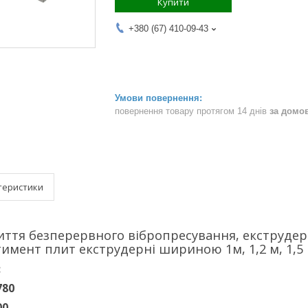
Купити
+380 (67) 410-09-43
повернення товару протягом 14 днів
за домо
теристики
ття безперервного вібропресування, екструдерні 
имент плит екструдерні шириною 1м, 1,2 м, 1,5 м
:
780
00