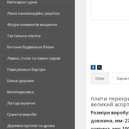
Квіткарки і урни
Люки каналізаційні, решітки
Фігури елементів мощення
Тактильна плитка
Бетонні будівельні блоки
Лавки, столи та лавки садові
Паркувальні бар'єри
Опис
Харак
Блоки дорожні
Велопарковка
плити перекри
Ліхтарі вуличні
великий асорт
Розміри виробу
Гранітні вироби
довжина, мм: 2
Деревне вугілля та дрова
ширина, мм: 10