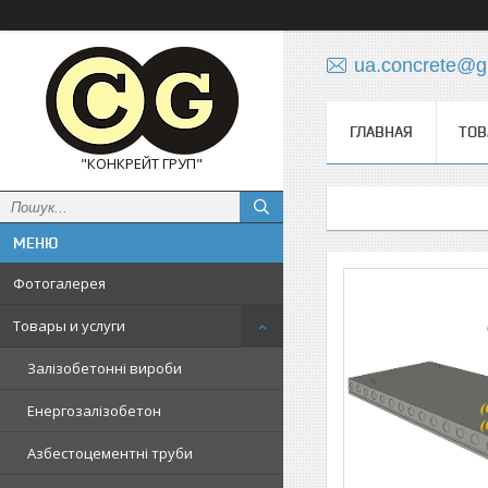
ua.concrete@g
ГЛАВНАЯ
ТОВ
"КОНКРЕЙТ ГРУП"
Фотогалерея
Товары и услуги
Залізобетонні вироби
Енергозалізобетон
Азбестоцементні труби