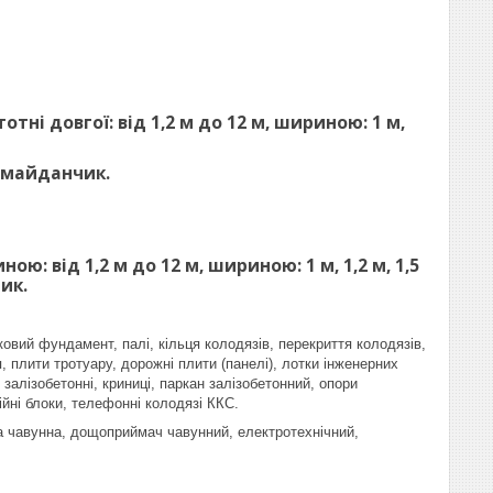
ні довгої: від 1,2 м до 12 м, шириною: 1 м,
 майданчик.
: від 1,2 м до 12 м, шириною: 1 м, 1,2 м, 1,5
ик.
ковий фундамент, палі, кільця колодязів, перекриття колодязів,
, плити тротуару, дорожні плити (панелі), лотки інженерних
залізобетонні, криниці, паркан залізобетонний, опори
ійні блоки, телефонні колодязі ККС.
ка чавунна, дощоприймач чавунний, електротехнічний,