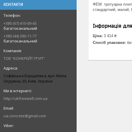
КОНТАКТИ
ФЕМ: тротуарна плитк
стандартний, малий, 
+380 (67) 410-09-43
Інформація дл
багатоканальний
+380 (44) 390-11-77
Ціна:
3 414 ₴
багатоканальний
Спосіб упаковки:
без
ТОВ "КОНКРЕЙТ ГРУП"
Софіївська Борщагівка, вул. Мала
Окружна, 30, Київ, Україна
http://ukfreewell.com.ua
ua.concrete@gmail.com