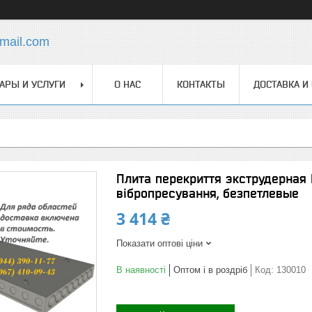
mail.com
АРЫ И УСЛУГИ
О НАС
КОНТАКТЫ
ДОСТАВКА И
Плита перекриття экструдерная П
вібропресування, безпетлевые
3 414 ₴
Показати оптові ціни
В наявності
Оптом і в роздріб
Код:
130010