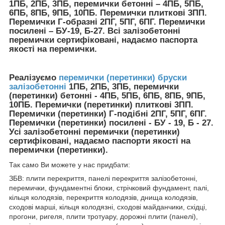
1ПБ, 2ПБ, 3ПБ, перемички бетонні – 4ПБ, 5ПБ,
6ПБ, 8ПБ, 9ПБ, 10ПБ. Перемички плиткові 3ПП.
Перемички Г-образні 2ПГ, 5ПГ, 6ПГ. Перемички
посилені – БУ-19, Б-27. Всі залізобетонні
перемички сертифіковані, надаємо паспорта
якості на перемички.
Реалізуємо
перемички (перетинки) бруски
залізобетонні
1ПБ, 2ПБ, 3ПБ, перемички
(перетинки) бетонні - 4ПБ, 5ПБ, 6ПБ, 8ПБ, 9ПБ,
10ПБ. Перемички (перетинки) плиткові 3ПП.
Перемички (перетинки) Г-подібні 2ПГ, 5ПГ, 6ПГ.
Перемички (перетинки) посилені - БУ - 19, Б - 27.
Усі залізобетонні перемички (перетинки)
сертифіковані, надаємо паспорти якості на
перемички (перетинки).
Так само Ви можете у нас придбати:
ЗБВ: плити перекриття, панелі перекриття залізобетонні,
перемички, фундаментні блоки, стрічковий фундамент, палі,
кільця колодязів, перекриття колодязів, днища колодязів,
сходові марші, кільця колодязні, сходові майданчики, східці,
прогони, ригеля, плити тротуару, дорожні плити (панелі),