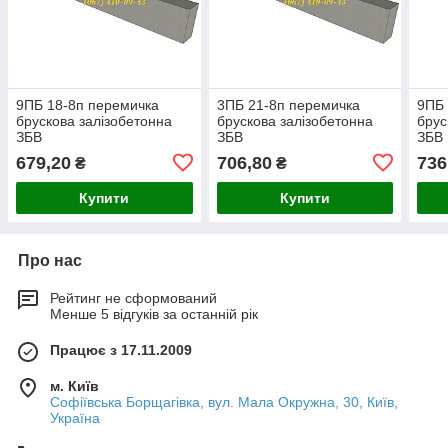
9ПБ 18-8п перемичка
3ПБ 21-8п перемичка
9ПБ 
брускова залізобетонна
брускова залізобетонна
брус
ЗБВ
ЗБВ
ЗБВ
679,20
706,80
736
₴
₴
Купити
Купити
Про нас
Рейтинг не сформований
Менше 5 відгуків за останній рік
Працює з 17.11.2009
м. Київ
Софіївська Борщагівка, вул. Мала Окружна, 30, Київ,
Україна