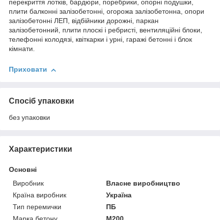
перекриття лотків, бардюри, поребрики, опорні подушки,
плити балконні залізобетонні, огорожа залізобетонна, опори
залізобетонні ЛЕП, відбійники дорожні, паркан
залізобетонний, плити плоскі і ребристі, вентиляційні блоки,
телефонні колодязі, квіткарки і урні, гаражі бетонні і блок
кімнати.
Приховати
Спосіб упаковки
без упаковки
Характеристики
Основні
Виробник
Власне виробництво
Країна виробник
Україна
Тип перемички
ПБ
Марка бетону
М200