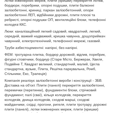
лотки інженерних мереж, плити (кришки) перекриття лотків,
бордюри, поребрики, опорні подушки, плити балконні
залізобетонні, криниці, паркан залізобетонний, опори
залізобетонні ЛЕП, відбійники дорожні, плити плоскі та
ребристі, опорні подушки ОП, вентиляційні блоки, телефонні
колодязі ККС.
Люки: каналізаційний легкий садовий, квадратний, легкий,
середній, важкий надважкий, кришка чавунна, дощоприймач
чавунний, електротехнічний, телефонної мережі, газовий.
Труби азбестоцементні: напірні, без напірні.
ФЕМ: тротуарна плитка, бордюр дорожній, відлив, поребрик,
фігурні стовпчики, бордиур (Старе Місто, Бержерак, Хвиля,
Подвійне Т, Квадрат великий, стандартний, малий, Цегла
стандартна, вузьке, Плита, Решітка паркувальна, Ромб,
Стільники, Еко, Трапеція)
Компанія реалізує залізобетонні вироби і конструкції - ЗБВ.
Доставка на об'єкт. Плити (панелі) перекриття залізобетонні,
перемички (перетинки), фундаментні блоки, стрічковий
фундамент, палі (сваї), кільця колодязів, перекриття
колодязів, днища колодязів, сходові марші, сходові
майданчики, східці, прогони, ригеля, плити тротуару, дорожні
плити (панелі), лотки інженерних мереж, плити (кришки)