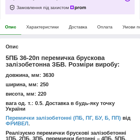
Замовлення під захистом
Опис
Характеристики
Доставка
Оплата
Умови п
Опис
5ПБ 36-20п перемичка брускова
залізобетонна ЗБВ. Розміри виробу:
довжина, мм: 3630
ширина, мм: 250
висота, мм: 220
вага од. т.: 0.5. Доставка в будь-яку точку
України
Перемички залізобетонні (ПБ, ПГ, БУ, Б, ПП)
від
ФРИВЕЛ
.
Реалізуємо перемички брускові залізобетонні
1ПБ, 2ПБ, 3ПБ, перемички бетонні – 4ПБ, 5ПБ,