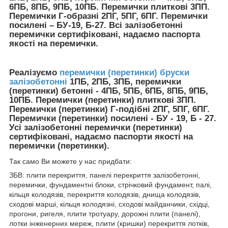
6ПБ, 8ПБ, 9ПБ, 10ПБ. Перемички плиткові 3ПП.
Перемички Г-образні 2ПГ, 5ПГ, 6ПГ. Перемички
посилені – БУ-19, Б-27. Всі залізобетонні
перемички сертифіковані, надаємо паспорта
якості на перемички.
Реалізуємо
перемички (перетинки) бруски
залізобетонні
1ПБ, 2ПБ, 3ПБ, перемички
(перетинки) бетонні - 4ПБ, 5ПБ, 6ПБ, 8ПБ, 9ПБ,
10ПБ. Перемички (перетинки) плиткові 3ПП.
Перемички (перетинки) Г-подібні 2ПГ, 5ПГ, 6ПГ.
Перемички (перетинки) посилені - БУ - 19, Б - 27.
Усі залізобетонні перемички (перетинки)
сертифіковані, надаємо паспорти якості на
перемички (перетинки).
Так само Ви можете у нас придбати:
ЗБВ: плити перекриття, панелі перекриття залізобетонні,
перемички, фундаментні блоки, стрічковий фундамент, палі,
кільця колодязів, перекриття колодязів, днища колодязів,
сходові марші, кільця колодязні, сходові майданчики, східці,
прогони, ригеля, плити тротуару, дорожні плити (панелі),
лотки інженерних мереж, плити (кришки) перекриття лотків,