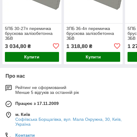
5ПБ 30-27п перемичка
3ПБ 36-4п перемичка
5ПБ 
брускова залізобетонна
брускова залізобетонна
брус
ЗБВ
ЗБВ
ЗБВ
3 034,80
1 318,80
1 2
₴
₴
Купити
Купити
Про нас
Рейтинг не сформований
Менше 5 відгуків за останній рік
Працює з 17.11.2009
м. Київ
Софіївська Борщагівка, вул. Мала Окружна, 30, Київ,
Україна
Контакти