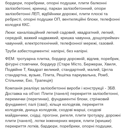
бордюри, поребрики, опорні подушки, плити балконні
залізобетонні, криниці, паркан залізобетонний, опори
залізобетонні ЛЕП, відбійники дорожні, плити плоскі та
ребристі, опорні подушки ОП, вентиляційні блоки, телефонні
колодязі ККС.
Люки: каналізаційний легкий садовий, квадратний, легкий,
середній, важкий надважкий, кришка чавунна, дощоприймач
чавунний, електротехнічний, телефонної мережі, газовий.
Труби азбестоцементні: напірні, без напірні.
ФЕМ: тротуарна плитка, бордюр дорожній, відлив, поребрик,
фігурні стовпчики, бордиур (Старе Місто, Бержерак, Хвиля,
Подвійне Т, Квадрат великий, стандартний, малий, Цегла
стандартна, вузьке, Плита, Решітка паркувальна, Ромб,
Стільники, Еко, Трапеція)
Компанія реалізує залізобетонні вироби і конструкції - ЗБВ.
Доставка на об'єкт. Плити (панелі) перекриття залізобетонні,
перемички (перетинки), фундаментні блоки, стрічковий
фундамент, палі (сваї), кільця колодязів, перекриття
колодязів, днища колодязів, сходові марші, сходові
майданчики, східці, прогони, ригеля, плити тротуару, дорожні
плити (панелі), лотки інженерних мереж, плити (кришки)
перекриття лотків, бардюри, поребрики, опорні подушки,