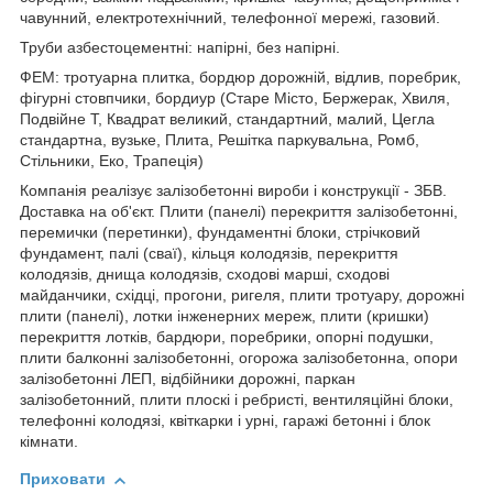
чавунний, електротехнічний, телефонної мережі, газовий.
Труби азбестоцементні: напірні, без напірні.
ФЕМ: тротуарна плитка, бордюр дорожній, відлив, поребрик,
фігурні стовпчики, бордиур (Старе Місто, Бержерак, Хвиля,
Подвійне Т, Квадрат великий, стандартний, малий, Цегла
стандартна, вузьке, Плита, Решітка паркувальна, Ромб,
Стільники, Еко, Трапеція)
Компанія реалізує залізобетонні вироби і конструкції - ЗБВ.
Доставка на об'єкт. Плити (панелі) перекриття залізобетонні,
перемички (перетинки), фундаментні блоки, стрічковий
фундамент, палі (сваї), кільця колодязів, перекриття
колодязів, днища колодязів, сходові марші, сходові
майданчики, східці, прогони, ригеля, плити тротуару, дорожні
плити (панелі), лотки інженерних мереж, плити (кришки)
перекриття лотків, бардюри, поребрики, опорні подушки,
плити балконні залізобетонні, огорожа залізобетонна, опори
залізобетонні ЛЕП, відбійники дорожні, паркан
залізобетонний, плити плоскі і ребристі, вентиляційні блоки,
телефонні колодязі, квіткарки і урні, гаражі бетонні і блок
кімнати.
Приховати