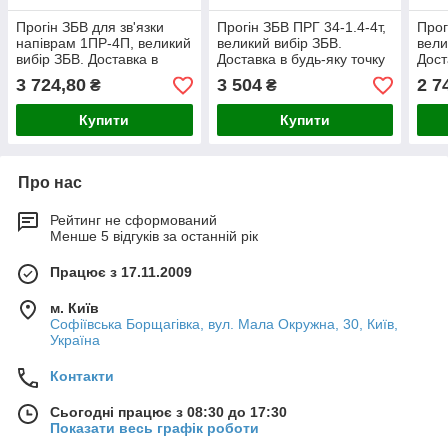
Прогін ЗБВ для зв'язки
Прогін ЗБВ ПРГ 34-1.4-4т,
Прог
напіврам 1ПР-4П, великий
великий вибір ЗБВ.
вели
вибір ЗБВ. Доставка в
Доставка в будь-яку точку
Дост
будь-яку точку України.
України.
Укра
3 724,80
3 504
2 7
₴
₴
Купити
Купити
Про нас
Рейтинг не сформований
Менше 5 відгуків за останній рік
Працює з 17.11.2009
м. Київ
Софіївська Борщагівка, вул. Мала Окружна, 30, Київ,
Україна
Контакти
Сьогодні працює з 08:30 до 17:30
Показати весь графік роботи