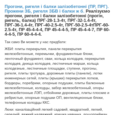
Прогони, ригеля і балки залізобетонні (ПР, ПРГ).
Прожени ЗБ, ригеля ЗБВ і балки ж б.
Реалізуємо
прогони, ригеля і балки залізобетонні (прогін,
ригель, балка) ПРГ-28-1.3-4т, ПРГ-32-1.4-4т,
ПРГ-36-1.4-4т, ПРГ-40-2.5-4т, ПРГ-50-2.5-4тПРГ-60-
2.5-4т, ПР 45-4-4-4, ПР 45-4-4-5, ПР 45-4-4-7, ПР 60-
4-4-5, ПР 60-4-4-4.
Так само Ви можете у нас придбати:
ЖБИ: плиты перекрытия, панели перекрытия
железобетонные, перемычки, фундаментные блоки,
ленточный фундамент, сваи, кольца колодцев, перекрытия
колодцев, днища колодцев, лестничные марши, кольца
колодезные, лестничные площадки, ступени, прогоны,
ригеля, плиты тротуара, дорожные плиты (панели), лотки
инженерных сетей, плиты (крышки) перекрытия лотков,
бордюры, поребрики, опорные подушки, плиты балконные
железобетонные, колодцы, забор железобетонный, опоры
железобетонные ЛЭП, отбойники дорожные, плиты плоские и
ребристые, опорные подушки ОП, вентиляционные блоки,
телефонные колодцы ККС.
Люки: каналізаційний легкий садовий, квадратний, легкий,
середній, важкий надважкий, кришка чавунна, дощоприймач