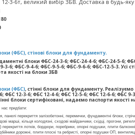
12-3-6т, великий вибір ЗБВ. Доставка в будь-яку
:
180
0
оки (ФБС), стінові блоки для фундаменту.
ментні блоки ФБС-24-3-6; ФБС-24-4-6; ФБС-24-5-6; ФБС-
9-3-6; ФБС-9-4-6; ФБС-9-5-6; ФБС-9-6-6; ФБС-12-5-3. Ус
та якості на блоки ЗБВ
оки (ФБС)
, стінні блоки для фундаменту. Реалізуємо 
6; ФБС 12-3-6; ФБС 12-4-6; ФБС 12-5-6; ФБС 12-6-6; ФБС 9-3
нні блоки сертифіковані, надаємо паспорти якості н
 нас придбати:
, панелі перекриття залізобетонні, перемички, фундаментні блоки, стріч
ові марші, кільця колодязні, сходові майданчики, східці, прогони, ригеля
 перекриття лотків, бордюри, поребрики, опорні подушки, плити балконні 
дбійники дорожні, плити плоскі та ребристі, опорні подушки ОП, вентиляц