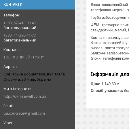
КОНТАКТИ
Люки: каналізаційний
телефонної мережі, г
Труби азбестоцементні:
+380 (67) 410-09-43
ФЕМ: тротуарна плитк
багатоканальний
стандартний, малий, 
+380 (44) 390-11-77
Компанія реалізує зал
багатоканальний
блоки, стрічковий фун
ригеля, плити тротуар
балконні залізобетонн
ТОВ "КОНКРЕЙТ ГРУП"
блоки, телефонні колод
Інформація дл
Софіївська Борщагівка, вул. Мала
Окружна, 30, Київ, Україна
Ціна:
1 149,60 ₴
Спосіб упаковки:
без
http://ukfreewell.com.ua
ua.concrete@gmail.com