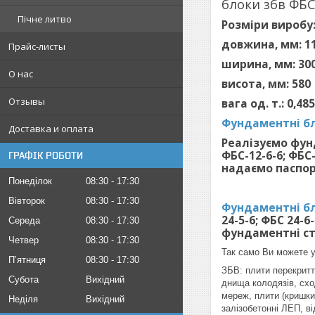
блоки збв ФБС 
Пічне литво
Розміри виробу
довжина, мм: 1
Прайс-листы
ширина, мм: 30
О нас
висота, мм: 580
Отзывы
вага од. т.: 0,485
Фундаментні бл
Доставка и оплата
Реалізуємо фунда
ФБС-12-6-6; ФБС-
ГРАФІК РОБОТИ
надаємо паспор
Понеділок
08:30
17:30
Вівторок
08:30
17:30
Фундаментні бл
24-5-6; ФБС 24-6-
Середа
08:30
17:30
фундаментні сті
Четвер
08:30
17:30
Так само Ви можете у
Пʼятниця
08:30
17:30
ЗБВ: плити перекриття
Субота
Вихідний
днища колодязів, сход
мереж, плити (кришки)
Неділя
Вихідний
залізобетонні ЛЕП, ві