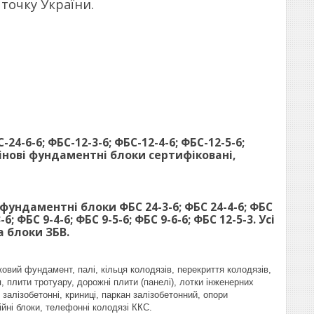
 точку України.
24-6-6; ФБС-12-3-6; ФБС-12-4-6; ФБС-12-5-6;
і стінові фундаментні блоки сертифіковані,
фундаментні блоки ФБС 24-3-6; ФБС 24-4-6; ФБС
-6; ФБС 9-4-6; ФБС 9-5-6; ФБС 9-6-6; ФБС 12-5-3. Усі
а блоки ЗБВ.
ковий фундамент, палі, кільця колодязів, перекриття колодязів,
, плити тротуару, дорожні плити (панелі), лотки інженерних
залізобетонні, криниці, паркан залізобетонний, опори
ійні блоки, телефонні колодязі ККС.