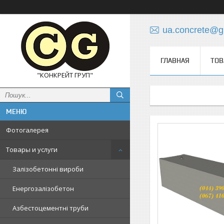
ua.concrete@g
ГЛАВНАЯ
ТОВ
"КОНКРЕЙТ ГРУП"
Фотогалерея
Товары и услуги
Залізобетонні вироби
Енергозалізобетон
Азбестоцементні труби