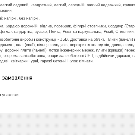
 легкий садовий, квадратний, легкий, середній, важкий надважкий, криш
азовий.
 напірні, без напірні.
а, бордюр дорожній, відлив, поребрик, фігурні стовпчики, бордиур (Стар
Цегла стандартна, вузьке, Плита, Решітка паркувальна, Ромб, Стільники, 
ізобетонні вироби і конструкції - ЗБВ. Доставка на об'єкт. Плити (панелі
дамент, палі (сваї), кільця колодязів, перекриття колодязів, днища колод
у, дорожні плити (панелі), лотки інженерних мереж, плити (кришки) пере
і, огорожа залізобетонна, опори залізобетонні ЛЕП, відбійники дорожні, п
язі, квіткарки і урні, гаражі бетонні і блок кімнати.
я замовлення
 упаковки