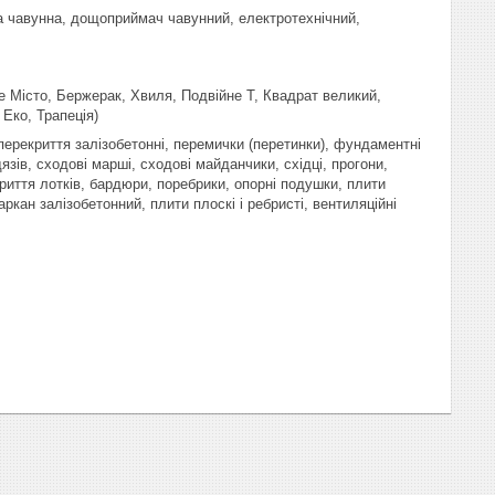
ка чавунна, дощоприймач чавунний, електротехнічний,
е Місто, Бержерак, Хвиля, Подвійне Т, Квадрат великий,
Еко, Трапеція)
) перекриття залізобетонні, перемички (перетинки), фундаментні
язів, сходові марші, сходові майданчики, східці, прогони,
криття лотків, бардюри, поребрики, опорні подушки, плити
аркан залізобетонний, плити плоскі і ребристі, вентиляційні