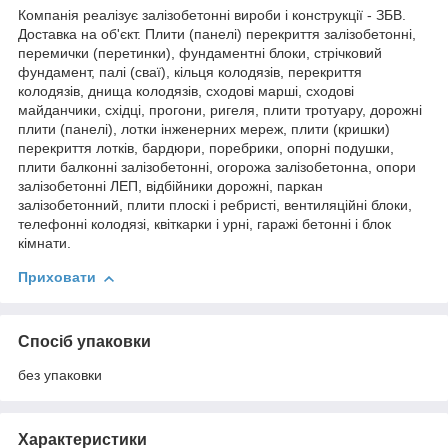
Компанія реалізує залізобетонні вироби і конструкції - ЗБВ.
Доставка на об'єкт. Плити (панелі) перекриття залізобетонні,
перемички (перетинки), фундаментні блоки, стрічковий
фундамент, палі (сваї), кільця колодязів, перекриття
колодязів, днища колодязів, сходові марші, сходові
майданчики, східці, прогони, ригеля, плити тротуару, дорожні
плити (панелі), лотки інженерних мереж, плити (кришки)
перекриття лотків, бардюри, поребрики, опорні подушки,
плити балконні залізобетонні, огорожа залізобетонна, опори
залізобетонні ЛЕП, відбійники дорожні, паркан
залізобетонний, плити плоскі і ребристі, вентиляційні блоки,
телефонні колодязі, квіткарки і урні, гаражі бетонні і блок
кімнати.
Приховати
Спосіб упаковки
без упаковки
Характеристики