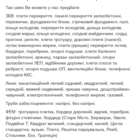
Так само Ви можете у нас придбати:
ЗБВ: плити перекриття, панелі перекриття залізобетонні,
перемички, фундаментні блоки, стрічковий фундамент, палі,
кільця колодязів, перекриття колодязів, днища колодязів,
сходові марші, кільця колодязні, сходові майданчики, східці,
прогони, ригеля, плити тротуару, дорожні плити (панелі),
лотки інженерних мереж, плити (кришки) перекриття лотків,
бордюри, поребрики, опорні подушки, плити балконні
залізобетонні, криниці, паркан залізобетонний, опори
залізобетонні ЛЕП, відбійники дорожні, плити плоскі та
ребристі, опорні подушки ОП, вентиляційні блоки, телефонні
колодязі ККС.
Люки: каналізаційний легкий садовий, квадратний, легкий,
середній, важкий надважкий, кришка чавунна, дощоприймач
чавунний, електротехнічний, телефонної мережі, газовий.
Труби азбестоцементні: напірні, без напірні.
ФЕМ: тротуарна плитка, бордюр дорожній, відлив, поребрик,
фігурні стовпчики, бордиур (Старе Місто, Бержерак, Хвиля,
Подвійне Т, Квадрат великий, стандартний, малий, Цегла
стандартна, вузьке, Плита, Решітка паркувальна, Ромб,
Стільники, Еко, Трапеція)