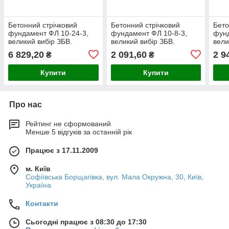
Бетонний стрічковий
Бетонний стрічковий
Бето
фундамент ФЛ 10-24-3,
фундамент ФЛ 10-8-3,
фунд
великий вибір ЗБВ.
великий вибір ЗБВ.
вели
Доставка в будь-яку точку
Доставка в будь-яку точку
Дост
6 829,20
2 091,60
2 9
₴
₴
України.
України.
Укра
Купити
Купити
Про нас
Рейтинг не сформований
Менше 5 відгуків за останній рік
Працює з 17.11.2009
м. Київ
Софіївська Борщагівка, вул. Мала Окружна, 30, Київ,
Україна
Контакти
Сьогодні працює з 08:30 до 17:30