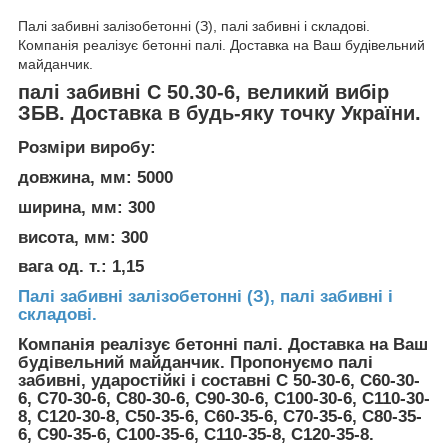
Палі забивні залізобетонні (З), палі забивні і складові.
Компанія реалізує бетонні палі. Доставка на Ваш будівельний
майданчик.
палі забивні С 50.30-6, великий вибір
ЗБВ. Доставка в будь-яку точку України.
Розміри виробу:
довжина, мм: 5000
ширина, мм: 300
висота, мм: 300
вага од. т.: 1,15
Палі забивні залізобетонні (З), палі забивні і
складові.
Компанія реалізує бетонні палі. Доставка на Ваш
будівельний майданчик. Пропонуємо палі
забивні, ударостійкі і составні С 50-30-6, С60-30-
6, С70-30-6, С80-30-6, С90-30-6, С100-30-6, С110-30-
8, С120-30-8, С50-35-6, С60-35-6, С70-35-6, С80-35-
6, С90-35-6, С100-35-6, С110-35-8, С120-35-8.