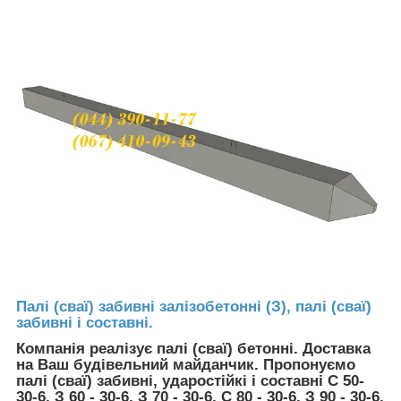
Палі (сваї) забивні залізобетонні (З), палі (сваї)
забивні і составні.
Компанія реалізує палі (сваї) бетонні. Доставка
на Ваш будівельний майданчик. Пропонуємо
палі (сваї) забивні, ударостійкі і составні С 50-
30-6, З 60 - 30-6, З 70 - 30-6, С 80 - 30-6, З 90 - 30-6,