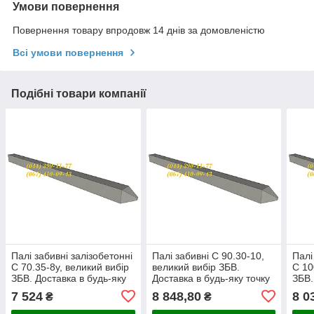
Умови повернення
Повернення товару впродовж 14 днів за домовленістю
Всі умови повернення
Подібні товари компанії
Палі забивні залізобетонні
Палі забивні С 90.30-10,
Палі
С 70.35-8у, великий вибір
великий вибір ЗБВ.
С 10
ЗБВ. Доставка в будь-яку
Доставка в будь-яку точку
ЗБВ.
точку України.
України.
точк
7 524
8 848,80
8 0
₴
₴