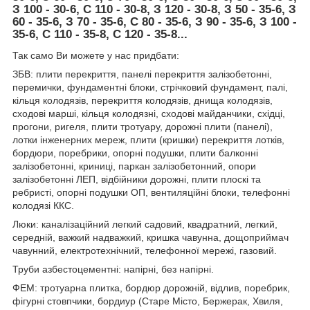
З 100 - 30-6, С 110 - 30-8, З 120 - 30-8, З 50 - 35-6, З
60 - 35-6, З 70 - 35-6, С 80 - 35-6, З 90 - 35-6, З 100 -
35-6, С 110 - 35-8, С 120 - 35-8...
Так само Ви можете у нас придбати:
ЗБВ: плити перекриття, панелі перекриття залізобетонні,
перемички, фундаментні блоки, стрічковий фундамент, палі,
кільця колодязів, перекриття колодязів, днища колодязів,
сходові марші, кільця колодязні, сходові майданчики, східці,
прогони, ригеля, плити тротуару, дорожні плити (панелі),
лотки інженерних мереж, плити (кришки) перекриття лотків,
бордюри, поребрики, опорні подушки, плити балконні
залізобетонні, криниці, паркан залізобетонний, опори
залізобетонні ЛЕП, відбійники дорожні, плити плоскі та
ребристі, опорні подушки ОП, вентиляційні блоки, телефонні
колодязі ККС.
Люки: каналізаційний легкий садовий, квадратний, легкий,
середній, важкий надважкий, кришка чавунна, дощоприймач
чавунний, електротехнічний, телефонної мережі, газовий.
Труби азбестоцементні: напірні, без напірні.
ФЕМ: тротуарна плитка, бордюр дорожній, відлив, поребрик,
фігурні стовпчики, бордиур (Старе Місто, Бержерак, Хвиля,