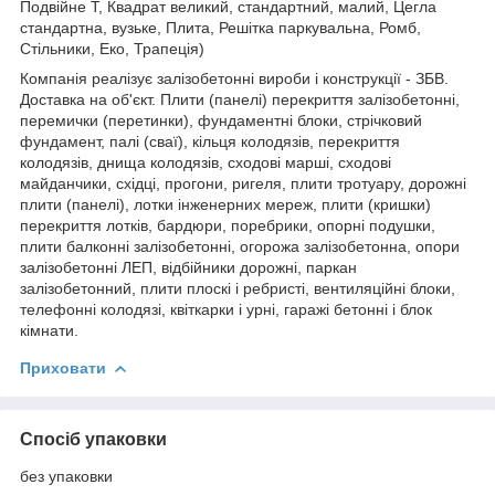
Подвійне Т, Квадрат великий, стандартний, малий, Цегла
стандартна, вузьке, Плита, Решітка паркувальна, Ромб,
Стільники, Еко, Трапеція)
Компанія реалізує залізобетонні вироби і конструкції - ЗБВ.
Доставка на об'єкт. Плити (панелі) перекриття залізобетонні,
перемички (перетинки), фундаментні блоки, стрічковий
фундамент, палі (сваї), кільця колодязів, перекриття
колодязів, днища колодязів, сходові марші, сходові
майданчики, східці, прогони, ригеля, плити тротуару, дорожні
плити (панелі), лотки інженерних мереж, плити (кришки)
перекриття лотків, бардюри, поребрики, опорні подушки,
плити балконні залізобетонні, огорожа залізобетонна, опори
залізобетонні ЛЕП, відбійники дорожні, паркан
залізобетонний, плити плоскі і ребристі, вентиляційні блоки,
телефонні колодязі, квіткарки і урні, гаражі бетонні і блок
кімнати.
Приховати
Спосіб упаковки
без упаковки