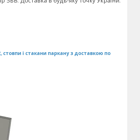
 ЗБВ. Доставка в будь-яку точку України.
2, стовпи і стакани паркану з доставкою по