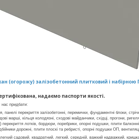
ан (огорожу) залізобетонний плитковий і набірною П6в
сертифікована, надаємо паспорти якості.
 нас придбати:
, панелі перекриття залізобетонні, перемички, фундаментні блоки, стріч
ові марші, кільця колодязні, сходові майданчики, східці, прогони, ригеля
 перекриття лотків, бордюри, поребрики, опорні подушки, плити балконні 
дбійники дорожні, плити плоскі та ребристі, опорні подушки ОП, вентиляц
 легкий садовий, квадратний, легкий, середній, важкий надважкий, криш