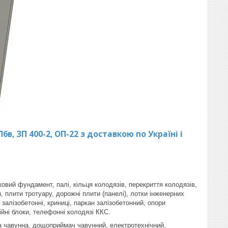
, ЗП 400-2, ОП-22 з доставкою по Україні і
ковий фундамент, палі, кільця колодязів, перекриття колодязів,
, плити тротуару, дорожні плити (панелі), лотки інженерних
залізобетонні, криниці, паркан залізобетонний, опори
ійні блоки, телефонні колодязі ККС.
ка чавунна, дощоприймач чавунний, електротехнічний,