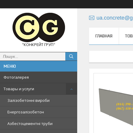
ua.concrete@g
ГЛАВНАЯ
ТОВ
"КОНКРЕЙТ ГРУП"
Фотогалерея
Товары и услуги
Залізобетонні вироби
Енергозалізобетон
Азбестоцементні труби