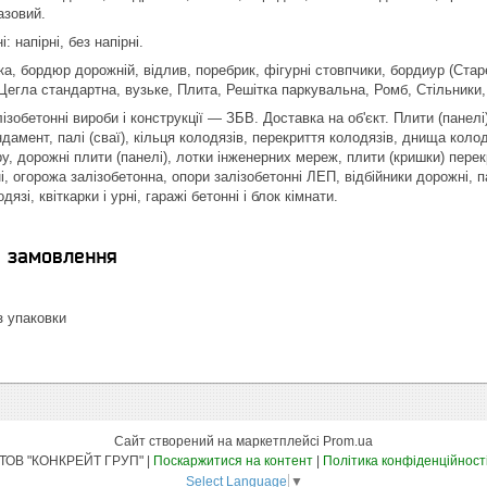
азовий.
 напірні, без напірні.
а, бордюр дорожній, відлив, поребрик, фігурні стовпчики, бордиур (Стар
Цегла стандартна, вузьке, Плита, Решітка паркувальна, Ромб, Стільники, 
ізобетонні вироби і конструкції ― ЗБВ. Доставка на об'єкт. Плити (панел
дамент, палі (сваї), кільця колодязів, перекриття колодязів, днища колод
у, дорожні плити (панелі), лотки інженерних мереж, плити (кришки) пере
і, огорожа залізобетонна, опори залізобетонні ЛЕП, відбійники дорожні, п
язі, квіткарки і урні, гаражі бетонні і блок кімнати.
я замовлення
 упаковки
Сайт створений на маркетплейсі
Prom.ua
ТОВ "КОНКРЕЙТ ГРУП" |
Поскаржитися на контент
|
Політика конфіденційност
Select Language
▼