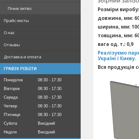
збірний заліз
Пічне литво
Розміри виробу
довжина, мм: 6
Прайс-листы
ширина, мм: 10
О нас
товщина, мм: 6
вага од. т.: 0,9
Отзывы
Реалізуємо парк
Доставка и оплата
Україні і Києву.
Вся продукція 
ГРАФІК РОБОТИ
Понеділок
08:30
17:30
Вівторок
08:30
17:30
Середа
08:30
17:30
Четвер
08:30
17:30
Пʼятниця
08:30
17:30
Субота
Вихідний
Неділя
Вихідний