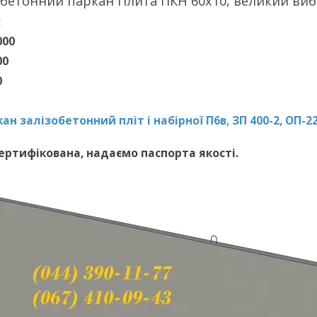
обетонний паркан Плита ПКН 60x10, великий вибір
:
000
00
0
ан залізобетонний пліт і набірної П6в, ЗП 400-2, ОП-2
сертифікована, надаємо паспорта якості.