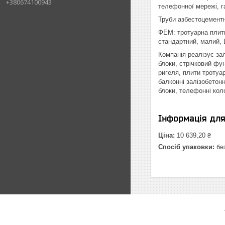
+380674100943
телефонної мережі, г
Труби азбестоцементні:
ФЕМ: тротуарна плитк
стандартний, малий, 
Компанія реалізує зал
блоки, стрічковий фун
ригеля, плити тротуар
балконні залізобетонн
блоки, телефонні колод
Інформація дл
Ціна:
10 639,20 ₴
Спосіб упаковки:
без