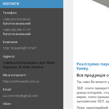
КОНТАКТИ
+380 (67) 410-09-43
багатоканальний
+380 (44) 390-11-77
багатоканальний
ТОВ "КОНКРЕЙТ ГРУП"
Софіївська Борщагівка, вул. Мала
Реалізуємо парк
Окружна, 30, Київ, Україна
Києву.
Вся продукція 
http://ukfreewell.com.ua
Так само Ви можете у
ЗБВ: плити перекриття
днища колодязів, сход
ua.concrete@gmail.com
мереж, плити (кришки)
залізобетонні ЛЕП, ві
Люки: каналізаційний