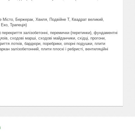
е Місто, Бержерак, Хвиля, Подвійне Т, Квадрат великий,
Еко, Трапеція)
і) перекриття залізобетонні, перемички (перетинки), фундаментні
язів, сходові марші, сходові майданчики, східці, прогони,
криття лотків, бардюри, поребрики, опорні подушки, плити
аркан залізобетонний, плити плоскі і ребристі, вентиляційні
і