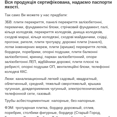
Вся продукція сертифікована, надаємо паспорти
якості.
Так само Ви можете у нас придбати:
ЗБВ: плити перекриття, панелі перекриття залізобетонні,
перемички, фундаментні блоки, стрічковий фундамент, палі,
кільця колодязів, перекриття колодязів, днища колодязів,
сходові марші, кільця колодязні, сходові майданчики, східці,
прогони, ригеля, плити тротуару, дорожні плити (панелі),
лотки інженерних мереж, плити (кришки) перекриття лотків,
бордюри, поребрики, опорні подушки, плити балконні
залізобетонні, криниці, паркан залізобетонний, опори
залізобетонні ЛЕП, відбійники дорожні, плити плоскі та
ребристі, опорні подушки ОП, вентиляційні блоки, телефонні
колодязі ККС.
Люки: канализационный легкий садовый, квадратный,
облегченный, средний, тяжелый сверхтяжелый, крышка
чугунная, дождеприемник чугунный, электротехнический,
телефонной сети, газовый.
Трубы асбестоцементные: напорные, без напорные.
ФЭМ: тротуарная плитка, бордюр дорожный, отлив,
поребрик, столбики фигурные, бордиур (Старый Город,