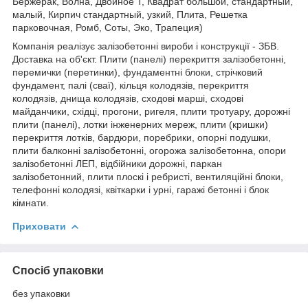
Бержерак, Волна, Двойное Т, Квадрат большой, стандартный,
малый, Кирпич стандартный, узкий, Плита, Решетка
парковочная, Ромб, Соты, Эко, Трапеция)
Компанія реалізує залізобетонні вироби і конструкції - ЗБВ.
Доставка на об'єкт. Плити (панелі) перекриття залізобетонні,
перемички (перетинки), фундаментні блоки, стрічковий
фундамент, палі (сваї), кільця колодязів, перекриття
колодязів, днища колодязів, сходові марші, сходові
майданчики, східці, прогони, ригеля, плити тротуару, дорожні
плити (панелі), лотки інженерних мереж, плити (кришки)
перекриття лотків, бардюри, поребрики, опорні подушки,
плити балконні залізобетонні, огорожа залізобетонна, опори
залізобетонні ЛЕП, відбійники дорожні, паркан
залізобетонний, плити плоскі і ребристі, вентиляційні блоки,
телефонні колодязі, квіткарки і урні, гаражі бетонні і блок
кімнати.
Приховати
Спосіб упаковки
без упаковки