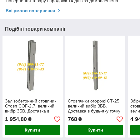
Повернення товару впродовж 14 днів за домовленістю
Всі умови повернення
Подібні товари компанії
Залізобетонний стовпчик
Стовпчики огорожі СТ-25,
Збір
Стовп СОГ-2,7, великий
великий вибір ЗБВ.
стов
вибір ЗБВ. Доставка в
Доставка в будь-яку точку
вели
будь-яку точку України.
України.
Дост
1 954,80
768
4 9
₴
₴
Укра
Купити
Купити